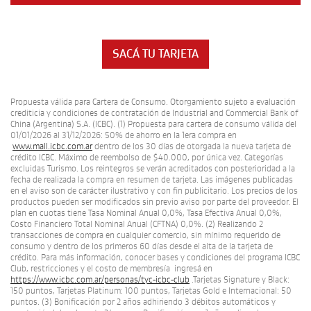
SACÁ TU TARJETA
Propuesta válida para Cartera de Consumo. Otorgamiento sujeto a evaluación
crediticia y condiciones de contratación de Industrial and Commercial Bank of
China (Argentina) S.A. (ICBC). (1) Propuesta para cartera de consumo válida del
01/01/2026 al 31/12/2026: 50% de ahorro en la 1era compra en
www.mall.icbc.com.ar
dentro de los 30 días de otorgada la nueva tarjeta de
crédito ICBC. Máximo de reembolso de $40.000, por única vez. Categorías
excluidas Turismo. Los reintegros se verán acreditados con posterioridad a la
fecha de realizada la compra en resumen de tarjeta. Las imágenes publicadas
en el aviso son de carácter ilustrativo y con fin publicitario. Los precios de los
productos pueden ser modificados sin previo aviso por parte del proveedor. El
plan en cuotas tiene Tasa Nominal Anual 0,0%, Tasa Efectiva Anual 0,0%,
Costo Financiero Total Nominal Anual (CFTNA) 0,0%. (2) Realizando 2
transacciones de compra en cualquier comercio, sin mínimo requerido de
consumo y dentro de los primeros 60 días desde el alta de la tarjeta de
crédito. Para más información, conocer bases y condiciones del programa ICBC
Club, restricciones y el costo de membresía ingresá en
https://www.icbc.com.ar/personas/tyc-icbc-club
.Tarjetas Signature y Black:
150 puntos, Tarjetas Platinum: 100 puntos, Tarjetas Gold e Internacional: 50
puntos. (3) Bonificación por 2 años adhiriendo 3 débitos automáticos y