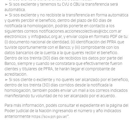
➢ Si sos excliente y tenemos tu CVU ó CBU la transferencia será
automática.
➢ Si sos excliente y no recibiste la transferencia en forma automática
y querés percibir el beneficio, dentro del plazo de 60 días de
notificada la homologación, podrás ponerte en contacto a los
siguientes correos notificaciones.accionescolectivas@icbc.com.ar
electrónicos: y info@aduc.org.ar, y enviar copia en formato PDF de tu:
(i) documento nacional de identidad; (ii) identificación del PFRA que
tuviste oportunamente con el Banco; y (iii) comprobante con los
datos bancarios de la cuenta a la que querés recibir el beneficio.
Dentro de los treinta (30) días de recibidos los datos por parte del
Banco, siempre y cuando se constatara que efectivamente fueron
clientes y titulares de PFRA, te harán llegar el comprobante de
acreditación.
➢ Si sos cliente o excliente y no querés ser alcanzado por el beneficio,
dentro de los treinta (30) días corridos desde la notificada la
homologación, también podés enviar un mail a los correos indicados
manifestando tu voluntad de no ser alcanzado por el acuerdo.
Para más información, podés consultar el expediente en la página del
Poder Judicial de la Nación ingresando el número y año indicados
anteriormente
”.
https://scw.pjn.gov.ar/