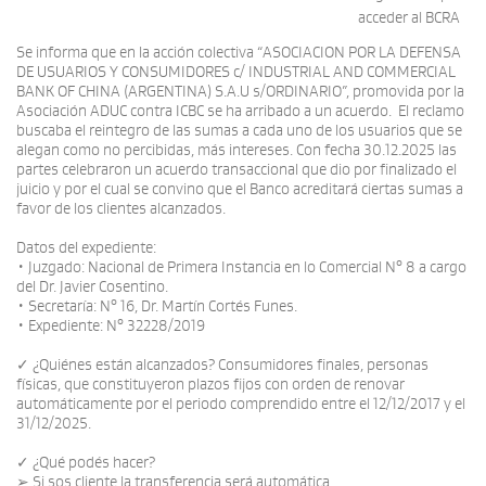
acceder al BCRA
Se informa que en la acción colectiva “ASOCIACION POR LA DEFENSA
DE USUARIOS Y CONSUMIDORES c/ INDUSTRIAL AND COMMERCIAL
BANK OF CHINA (ARGENTINA) S.A.U s/ORDINARIO”, promovida por la
Asociación ADUC contra ICBC se ha arribado a un acuerdo. El reclamo
buscaba el reintegro de las sumas a cada uno de los usuarios que se
alegan como no percibidas, más intereses. Con fecha 30.12.2025 las
partes celebraron un acuerdo transaccional que dio por finalizado el
juicio y por el cual se convino que el Banco acreditará ciertas sumas a
favor de los clientes alcanzados.
Datos del expediente:
• Juzgado: Nacional de Primera Instancia en lo Comercial N° 8 a cargo
del Dr. Javier Cosentino.
• Secretaría: N° 16, Dr. Martín Cortés Funes.
• Expediente: N° 32228/2019
✓ ¿Quiénes están alcanzados? Consumidores finales, personas
físicas, que constituyeron plazos fijos con orden de renovar
automáticamente por el periodo comprendido entre el 12/12/2017 y el
31/12/2025.
✓ ¿Qué podés hacer?
➢ Si sos cliente la transferencia será automática.