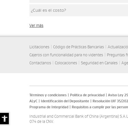
¿Cuál es el costo?
Ver más
Licitaciones
|
Código de Prácticas Bancarias
|
Actualizaci
Cajeros con funcionalidad para no videntes
|
Preguntas f
Contactanos
|
Colocaciones
|
Seguridad en Canales
|
Age
Términos y condiciones
|
Política de privacidad
|
Aviso Ley 2
ALyC
|
Identificación del Depositante
|
Resolución UIF 35/20
Programa de Integridad
|
Requisitos a cumplir por las person
Industrial and Commercial Bank of China (Argentina) S.A.
074 de la CNV.