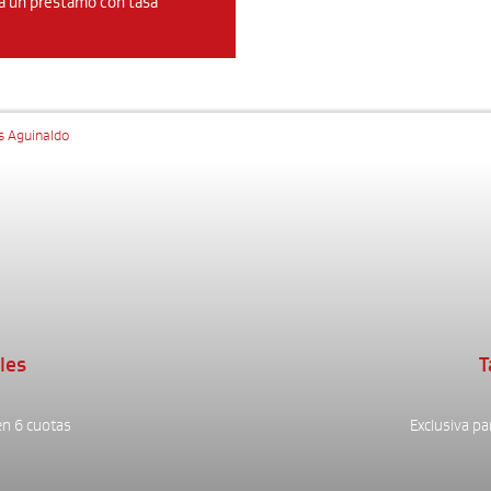
 a un préstamo con tasa
s Aguinaldo
les
T
en 6 cuotas
Exclusiva pa