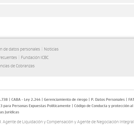
ón de datos personales
|
Noticias
recuentes
|
Fundación ICBC
ncias de Cobranzas
5.738
|
CABA - Ley 2.244
|
Gerenciamiento de riesgo
|
P. Datos Personales
|
FA
23 para Personas Expuestas Políticamente
|
Código de Conducta y protección al
as Jurídicas
U. Agente de Liquidación y Compensación y Agente de Negociación Integral 