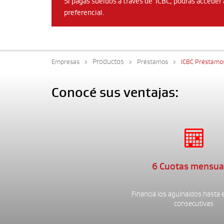
Si pagás sueldos a través de ICBC, podrás acceder
preferencial.
Productos
Empresas
Préstamos
ICBC Préstamo
Conocé sus ventajas:

6 Cuotas mensua
Financiá los aguinaldos hasta 
consecutivas