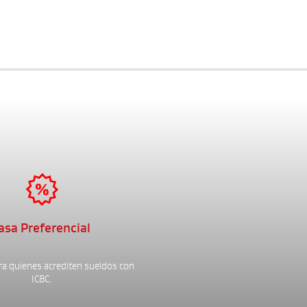

asa Preferencial
ra quienes acrediten sueldos con
ICBC.