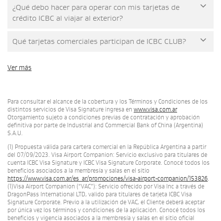
¿Qué debo hacer para operar con mis tarjetas de
crédito ICBC al viajar al exterior?
Qué tarjetas comerciales participan de ICBC CLUB?
Ver más
Para consultar el alcance de la cobertura y los Términos y Condiciones de los
distintos servicios de Visa Signature ingresa en
www.visa.com.ar
Otorgamiento sujeto a condiciones previas de contratación y aprobación
definitiva por parte de Industrial and Commercial Bank of China (Argentina)
S.A.U.
(1) Propuesta válida para cartera comercial en la República Argentina a partir
del 07/09/2023. Visa Airport Companion: Servicio exclusivo para titulares de
cuenta ICBC Visa Signature y ICBC Visa Signature Corporate. Conocé todos los
beneficios asociados a la membresía y salas en el sitio
https://www.visa.com.ar/es_ar/promociones/visa-airport-companion/153826
.
(1)Visa Airport Companion (“VAC”): Servicio ofrecido por Visa Inc a través de
DragonPass International LTD, valido para titulares de tarjeta ICBC Visa
Signature Corporate. Previo a la utilización de VAC, el Cliente deberá aceptar
por única vez los términos y condiciones de la aplicación. Conocé todos los
beneficios y vigencia asociados a la membresía y salas en el sitio oficial