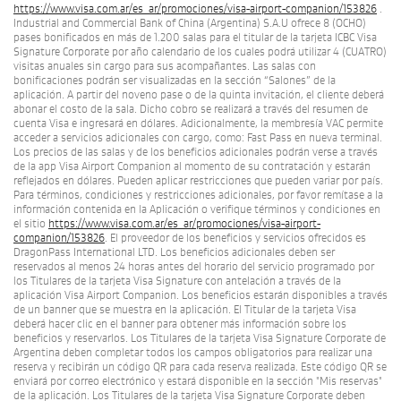
https://www.visa.com.ar/es_ar/promociones/visa-airport-companion/153826
.
Industrial and Commercial Bank of China (Argentina) S.A.U ofrece 8 (OCHO)
pases bonificados en más de 1.200 salas para el titular de la tarjeta ICBC Visa
Signature Corporate por año calendario de los cuales podrá utilizar 4 (CUATRO)
visitas anuales sin cargo para sus acompañantes. Las salas con
bonificaciones podrán ser visualizadas en la sección “Salones” de la
aplicación. A partir del noveno pase o de la quinta invitación, el cliente deberá
abonar el costo de la sala. Dicho cobro se realizará a través del resumen de
cuenta Visa e ingresará en dólares. Adicionalmente, la membresía VAC permite
acceder a servicios adicionales con cargo, como: Fast Pass en nueva terminal.
Los precios de las salas y de los beneficios adicionales podrán verse a través
de la app Visa Airport Companion al momento de su contratación y estarán
reflejados en dólares. Pueden aplicar restricciones que pueden variar por país.
Para términos, condiciones y restricciones adicionales, por favor remítase a la
información contenida en la Aplicación o verifique términos y condiciones en
el sitio
https://www.visa.com.ar/es_ar/promociones/visa-airport-
companion/153826
. El proveedor de los beneficios y servicios ofrecidos es
DragonPass International LTD. Los beneficios adicionales deben ser
reservados al menos 24 horas antes del horario del servicio programado por
los Titulares de la tarjeta Visa Signature con antelación a través de la
aplicación Visa Airport Companion. Los beneficios estarán disponibles a través
de un banner que se muestra en la aplicación. El Titular de la tarjeta Visa
deberá hacer clic en el banner para obtener más información sobre los
beneficios y reservarlos. Los Titulares de la tarjeta Visa Signature Corporate de
Argentina deben completar todos los campos obligatorios para realizar una
reserva y recibirán un código QR para cada reserva realizada. Este código QR se
enviará por correo electrónico y estará disponible en la sección "Mis reservas"
de la aplicación. Los Titulares de la tarjeta Visa Signature Corporate deben