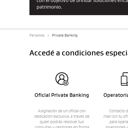
con el objetivo de brindar soluciones efic
patrimonio.
Personas
Private Banking
Accedé a condiciones especi

Oficial Private Banking
Operatori
Asignación de un oficial con
Contacto d
dedicación exclusiva, a través de
mail con tu ofi
quien podrás resolver tus
para opera
consultas y gestiones en forma
inversiones 