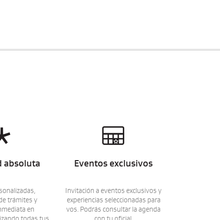


d absoluta
Eventos exclusivos
rsonalizadas,
Invitación a eventos exclusivos y
de trámites y
experiencias seleccionadas para
inmediata en
vos. Podrás consultar la agenda
lizando todas tus
con tu oficial.