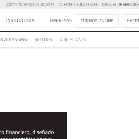
¿CÓMO PODEMOS AYUDARTE?
CAJEROS Y SUCURSALES
CANALES DE SERVICIO
INSTITUCIONAL
EMPRESAS
TURNOS ONLINE
HACET
SIVE BANKING
SUELDOS
JUBILACIONES
to financiero, diseñado