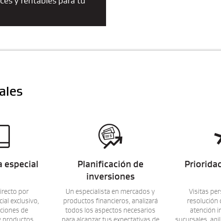
aces y rentables para tu
ales


a especial
Planificación de
Priorida
inversiones
irecto por
Un especialista en mercados y
Visitas pe
cial exclusivo,
productos financieros, analizará
resolución 
ciones de
todos los aspectos necesarios
atención 
y productos.
para alcanzar tus expectativas de
sucursales, agi