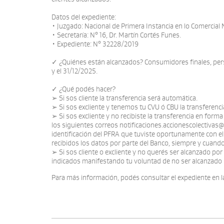
Datos del expediente:
• Juzgado: Nacional de Primera Instancia en lo Comercial N
• Secretaría: N° 16, Dr. Martín Cortés Funes.
• Expediente: N° 32228/2019
✓ ¿Quiénes están alcanzados? Consumidores finales, pers
y el 31/12/2025.
✓ ¿Qué podés hacer?
➢ Si sos cliente la transferencia será automática.
➢ Si sos excliente y tenemos tu CVU ó CBU la transferenci
➢ Si sos excliente y no recibiste la transferencia en form
los siguientes correos notificaciones.accionescolectivas@i
identificación del PFRA que tuviste oportunamente con el B
recibidos los datos por parte del Banco, siempre y cuando
➢ Si sos cliente o excliente y no querés ser alcanzado por
indicados manifestando tu voluntad de no ser alcanzado 
Para más información, podés consultar el expediente en l