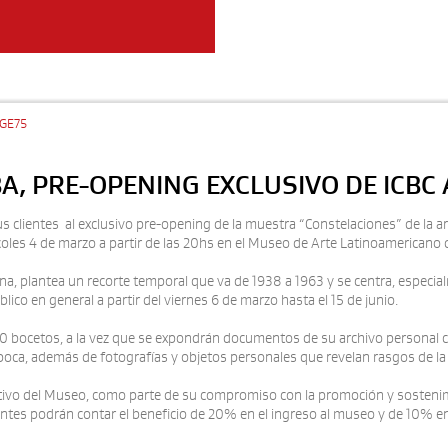
GE75
A, PRE-OPENING EXCLUSIVO DE ICBC
us clientes al exclusivo pre-opening de la muestra “Constelaciones” de la ar
ércoles 4 de marzo a partir de las 20hs en el Museo de Arte Latinoamerican
ina, plantea un recorte temporal que va de 1938 a 1963 y se centra, especial
blico en general a partir del viernes 6 de marzo hasta el 15 de junio.
60 bocetos, a la vez que se expondrán documentos de su archivo personal 
época, además de fotografías y objetos personales que revelan rasgos de la 
vo del Museo, como parte de su compromiso con la promoción y sostenimient
entes podrán contar el beneficio de 20% en el ingreso al museo y de 10% 