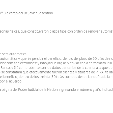
° 8 a cargo del Dr. Javier Cosentino.
onas físicas, que constituyeron plazos fijos con orden de renovar automá
a será automática.
a automática y querés percibir el beneficio, dentro del plazo de 60 días de
cbc.com.ar electrónicos: y info@aduc.org.ar, y enviar copia en formato PDF d
anco; y (iii) comprobante con los datos bancarios de la cuenta a la que queré
 se constatara que efectivamente fueron clientes y titulares de PFRA, te h
 el beneficio, dentro de los treinta (30) días corridos desde la notificada 
por el acuerdo.
a página del Poder Judicial de la Nación ingresando el número y año indic