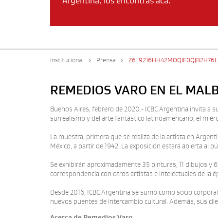
Argentina, los encontrás acá.
Institucional
Prensa
Z6_9216HH42MOQIF0QJB2H76L
REMEDIOS VARO EN EL MALB
Buenos Aires, febrero de 2020.- ICBC Argentina invita a s
surrealismo y del arte fantástico latinoamericano, el mi
La muestra, primera que se realiza de la artista en Argent
México, a partir de 1942. La exposición estará abierta al pú
Se exhibirán aproximadamente 35 pinturas, 11 dibujos y 
correspondencia con otros artistas e intelectuales de la 
Desde 2016, ICBC Argentina se sumó como socio corporati
nuevos puentes de intercambio cultural. Además, sus cli
Acerca de Remedios Varo