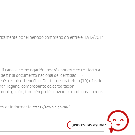
ticamente por el periodo comprendido entre el 12/12/2017
 notificada la homologación, podrás ponerte en contacto a
e tu: (i) documento nacional de identidad; (ii)
s recibir el beneficio. Dentro de los treinta (30) días de
arán llegar el comprobante de acreditación.
la homologación, también podés enviar un mail a los correos
ados anteriormente
”.
https://scw.pjn.gov.ar/
¿Necesitás ayuda?