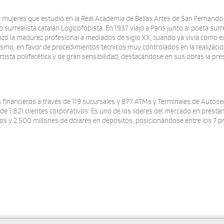
 mujeres que estudió en la Real Academia de Bellas Artes de San Fernando
urrealista catalán Logicofobista. En 1937 viajó a París junto al poeta surre
alcanzó la madurez profesional a mediados de siglo XX, cuando ya vivía como e
ismo, en favor de procedimientos técnicos muy controlados en la realizació
rtista polifacética y de gran sensibilidad, destacándose en sus obras la pre
s financieros a través de 119 sucursales y 877 ATMs y Terminales de Autose
 1.821 clientes corporativos. Es uno de los líderes del mercado en préstam
vos y 2.500 millones de dólares en depósitos, posicionándose entre los 7