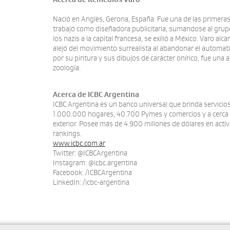
Nació en Anglès, Gerona, España. Fue una de las primeras
trabajó como diseñadora publicitaria, sumándose al grupo s
los nazis a la capital francesa, se exilió a México. Varo 
alejó del movimiento surrealista al abandonar el automat
por su pintura y sus dibujos de carácter onírico, fue una a
zoología.
Acerca de ICBC Argentina
ICBC Argentina es un banco universal que brinda servicio
1.000.000 hogares, 40.700 Pymes y comercios y a cerca de
exterior. Posee más de 4.900 millones de dólares en acti
rankings.
www.icbc.com.ar
Twitter: @ICBCArgentina
Instagram: @icbc.argentina
Facebook: /ICBCArgentina
LinkedIn: /icbc-argentina