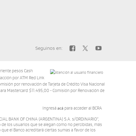
Seguinos en:
rriente pesos Cash
acción por ATM Red Link
isión por renovación de Tarjeta de Crédito Visa Nacional
 para Mastercard $11.495,00 - Comisión por Renovación de
resá
para acceder al BCRA
acá
CIAL BANK OF CHINA (ARGENTINA) S.A. s/ORDINARIO”,
o de los usuarios que se alegan como no percibidas, más
o que el Banco acreditará ciertas sumas a favor de los