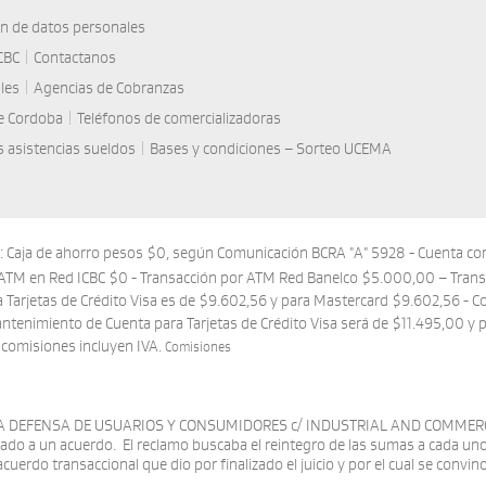
ón de datos personales
CBC
|
Contactanos
les
|
Agencias de Cobranzas
de Cordoba
|
Teléfonos de comercializadoras
 asistencias sueldos
|
Bases y condiciones – Sorteo UCEMA
s: Caja de ahorro pesos $0, según Comunicación BCRA "A" 5928 - Cuenta co
ATM en Red ICBC $0 - Transacción por ATM Red Banelco $5.000,00 – Trans
arjetas de Crédito Visa es de $9.602,56 y para Mastercard $9.602,56 - Com
antenimiento de Cuenta para Tarjetas de Crédito Visa será de $11.495,00 y
s comisiones incluyen IVA.
Comisiones
Ing
POR LA DEFENSA DE USUARIOS Y CONSUMIDORES c/ INDUSTRIAL AND COMMER
bado a un acuerdo. El reclamo buscaba el reintegro de las sumas a cada un
cuerdo transaccional que dio por finalizado el juicio y por el cual se convin