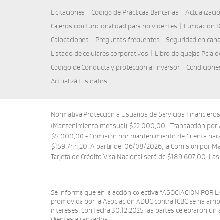
Licitaciones
|
Código de Prácticas Bancarias
|
Actualizaci
Cajeros con funcionalidad para no videntes
|
Fundación I
Colocaciones
|
Preguntas frecuentes
|
Seguridad en cana
Listado de celulares corporativos
|
Libro de quejas Pcia 
Código de Conducta y protección al inversor
|
Condiciones
Actualizá tus datos
Normativa Protección a Usuarios de Servicios Financiero
(Mantenimiento mensual) $22.000,00 - Transacción por 
$5.000,00 - Comisión por mantenimiento de Cuenta para T
$159.744,20. A partir del 06/08/2026, la Comisión por M
Tarjeta de Crédito Visa Nacional será de $189.607,00. La
Se informa que en la acción colectiva “ASOCIACION 
promovida por la Asociación ADUC contra ICBC se ha arri
intereses. Con fecha 30.12.2025 las partes celebraron un a
clientes alcanzados.