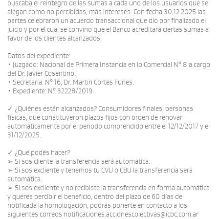
buscaba el reintegro de las sumas a cada uno de los usuarios que se
alegan como no percibidas, más intereses. Con fecha 30.12.2025 las
partes celebraron un acuerdo transaccional que dio por finalizado el
juicio y por el cual se convino que el Banco acreditará ciertas sumas a
favor de los clientes alcanzados.
Datos del expediente:
• Juzgado: Nacional de Primera Instancia en lo Comercial N° 8 a cargo
del Dr. Javier Cosentino.
• Secretaría: N° 16, Dr. Martín Cortés Funes.
• Expediente: N° 32228/2019
✓ ¿Quiénes están alcanzados? Consumidores finales, personas
físicas, que constituyeron plazos fijos con orden de renovar
automáticamente por el periodo comprendido entre el 12/12/2017 y el
31/12/2025.
✓ ¿Qué podés hacer?
➢ Si sos cliente la transferencia será automática.
➢ Si sos excliente y tenemos tu CVU ó CBU la transferencia será
automática.
➢ Si sos excliente y no recibiste la transferencia en forma automática
y querés percibir el beneficio, dentro del plazo de 60 días de
notificada la homologación, podrás ponerte en contacto a los
siguientes correos notificaciones.accionescolectivas@icbc.com.ar