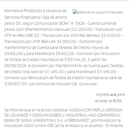
Normativa Protección a Usuarios de
Servicios Financieros: Caja de ahorro
pesos $0, según Comunicación BCRA "A" 5928 - Cuenta corriente
pesos Cash (Mantenimiento mensual) $22.000,00 - Transacción por
ATM en Red ICBC $0 - Transacción por ATM Red Banelco $5.000,00 –
Transacción por ATM Red Link $5.000,00 - Comisión por
mantenimiento de Cuenta para Tarjetas de Crédito Visa es de
$9.602,56 y para Mastercard $9.602,56 - Comisión por renovación
de Tarjeta de Crédito Visa Nacional $159.744,20. A partir del
06/08/2026, la Comisión por Mantenimiento de Cuenta para Tarjetas
de Crédito Visa será de $11.495,00 y para Mastercard $11.495,00 -
Comisión por Renovación de Tarjeta de Crédito Visa Nacional será de
$189.607,00. Las comisiones incluyen IVA.
Comisiones
Ingresá
para
acá
acceder al BCRA
Se informa que en la acción colectiva “ASOCIACION POR LA DEFENSA
DE USUARIOS Y CONSUMIDORES c/ INDUSTRIAL AND COMMERCIAL
BANK OF CHINA (ARGENTINA) S.A. s/ORDINARIO”, promovida por la
Asociación ADUC contra ICBC se ha arribado a un acuerdo. El reclamo