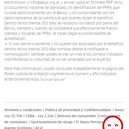
electrónicos: y info@aduc.org.ar, y enviar copia en formato PDF de tu:
(i) documento nacional de identidad; (ii) identificación del PFRA que
tuviste oportunamente con el Banco; y (iii) comprobante con los
datos bancarios de la cuenta a la que querés recibir el beneficio.
Dentro de los treinta (30) días de recibidos los datos por parte del
Banco, siempre y cuando se constatara que efectivamente fueron
clientes y titulares de PFRA, te harán llegar el comprobante de
acreditación.
➢ Si sos cliente o excliente y no querés ser alcanzado por el beneficio,
dentro de los treinta (30) días corridos desde la notificada la
homologación, también podés enviar un mail a los correos indicados
manifestando tu voluntad de no ser alcanzado por el acuerdo.
Para más información, podés consultar el expediente en la página del
Poder Judicial de la Nación ingresando el número y año indicados
anteriormente
”.
https://scw.pjn.gov.ar/
Términos y condiciones
|
Politica de privacidad y Confidencialidad
|
Aviso
Ley 25.738
|
CABA - Ley 2.244
|
Defensa del consumidor
|
Comparación
de comisiones
|
Gerenciamiento de riesgo
|
P. Datos Personales
|
FATCA
|
Agente Institorio
|
ALyC