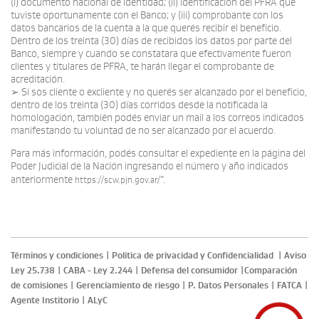
(i) documento nacional de identidad; (ii) identificación del PFRA que
tuviste oportunamente con el Banco; y (iii) comprobante con los
datos bancarios de la cuenta a la que querés recibir el beneficio.
Dentro de los treinta (30) días de recibidos los datos por parte del
Banco, siempre y cuando se constatara que efectivamente fueron
clientes y titulares de PFRA, te harán llegar el comprobante de
acreditación.
➢ Si sos cliente o excliente y no querés ser alcanzado por el beneficio,
dentro de los treinta (30) días corridos desde la notificada la
homologación, también podés enviar un mail a los correos indicados
manifestando tu voluntad de no ser alcanzado por el acuerdo.
Para más información, podés consultar el expediente en la página del
Poder Judicial de la Nación ingresando el número y año indicados
anteriormente
”.
https://scw.pjn.gov.ar/
Términos y condiciones
|
Politica de privacidad y Confidencialidad
|
Aviso
Ley 25.738
|
CABA - Ley 2.244
|
Defensa del consumidor
|
Comparación
de comisiones
|
Gerenciamiento de riesgo
|
P. Datos Personales
|
FATCA
|
Agente Institorio
|
ALyC