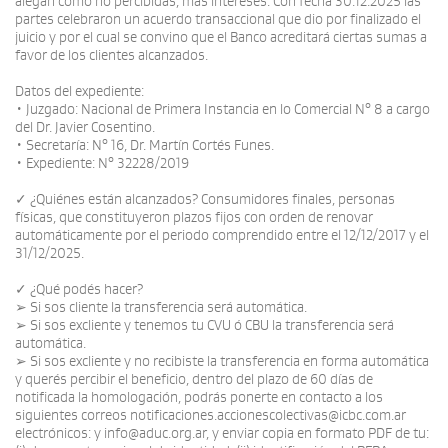
alegan como no percibidas, más intereses. Con fecha 30.12.2025 las
partes celebraron un acuerdo transaccional que dio por finalizado el
juicio y por el cual se convino que el Banco acreditará ciertas sumas a
favor de los clientes alcanzados.
Datos del expediente:
• Juzgado: Nacional de Primera Instancia en lo Comercial N° 8 a cargo
del Dr. Javier Cosentino.
• Secretaría: N° 16, Dr. Martín Cortés Funes.
• Expediente: N° 32228/2019
✓ ¿Quiénes están alcanzados? Consumidores finales, personas
físicas, que constituyeron plazos fijos con orden de renovar
automáticamente por el periodo comprendido entre el 12/12/2017 y el
31/12/2025.
✓ ¿Qué podés hacer?
➢ Si sos cliente la transferencia será automática.
➢ Si sos excliente y tenemos tu CVU ó CBU la transferencia será
automática.
➢ Si sos excliente y no recibiste la transferencia en forma automática
y querés percibir el beneficio, dentro del plazo de 60 días de
notificada la homologación, podrás ponerte en contacto a los
siguientes correos notificaciones.accionescolectivas@icbc.com.ar
electrónicos: y info@aduc.org.ar, y enviar copia en formato PDF de tu: