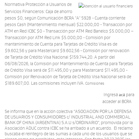
Normativa Protección a Usuarios de
Servicios Financieros: Caja de ahorro
pesos $0, según Comunicación BCRA "A" 5928 - Cuenta corriente
pesos Cash (Mantenimiento mensual) $22.000,00 - Transacción por
ATM en Red ICBC $0 - Transacción por ATM Red Banelco $5.000,00 –
Transacción por ATM Red Link $5.000,00 - Comisión por
mantenimiento de Cuenta para Tarjetas de Crédito Visa es de
$9.602,56 y para Mastercard $9.602,56 - Comisión por renovación
de Tarjeta de Crédito Visa Nacional $159.744,20. A partir del
06/08/2026, la Comisión por Mantenimiento de Cuenta para Tarjetas
de Crédito Visa será de $11.495,00 y para Mastercard $11.495,00 -
Comisión por Renovación de Tarjeta de Crédito Visa Nacional será de
$189.607,00. Las comisiones incluyen IVA.
Comisiones
Ingresá
para
acá
acceder al BCRA
Se informa que en la acción colectiva “ASOCIACION POR LA DEFENSA
DE USUARIOS Y CONSUMIDORES c/ INDUSTRIAL AND COMMERCIAL
BANK OF CHINA (ARGENTINA) S.A.U s/ORDINARIO”, promovida por la
Asociación ADUC contra ICBC se ha arribado a un acuerdo. El reclamo
buscaba el reintegro de las sumas a cada uno de los usuarios que se