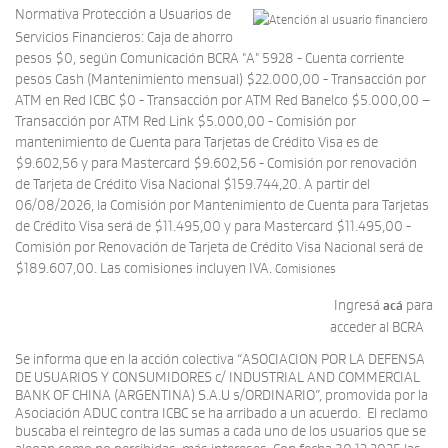
Normativa Protección a Usuarios de
Servicios Financieros: Caja de ahorro
pesos $0, según Comunicación BCRA "A" 5928 - Cuenta corriente
pesos Cash (Mantenimiento mensual) $22.000,00 - Transacción por
ATM en Red ICBC $0 - Transacción por ATM Red Banelco $5.000,00 –
Transacción por ATM Red Link $5.000,00 - Comisión por
mantenimiento de Cuenta para Tarjetas de Crédito Visa es de
$9.602,56 y para Mastercard $9.602,56 - Comisión por renovación
de Tarjeta de Crédito Visa Nacional $159.744,20. A partir del
06/08/2026, la Comisión por Mantenimiento de Cuenta para Tarjetas
de Crédito Visa será de $11.495,00 y para Mastercard $11.495,00 -
Comisión por Renovación de Tarjeta de Crédito Visa Nacional será de
$189.607,00. Las comisiones incluyen IVA.
Comisiones
Ingresá
para
acá
acceder al BCRA
Se informa que en la acción colectiva “ASOCIACION POR LA DEFENSA
DE USUARIOS Y CONSUMIDORES c/ INDUSTRIAL AND COMMERCIAL
BANK OF CHINA (ARGENTINA) S.A.U s/ORDINARIO”, promovida por la
Asociación ADUC contra ICBC se ha arribado a un acuerdo. El reclamo
buscaba el reintegro de las sumas a cada uno de los usuarios que se