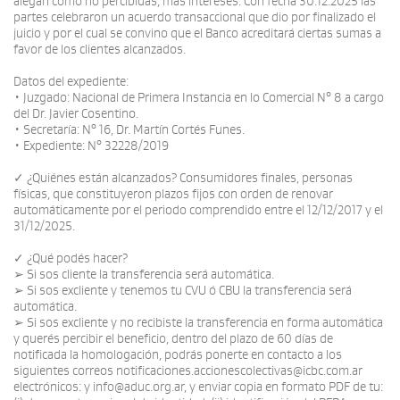
alegan como no percibidas, más intereses. Con fecha 30.12.2025 las
partes celebraron un acuerdo transaccional que dio por finalizado el
juicio y por el cual se convino que el Banco acreditará ciertas sumas a
favor de los clientes alcanzados.
Datos del expediente:
• Juzgado: Nacional de Primera Instancia en lo Comercial N° 8 a cargo
del Dr. Javier Cosentino.
• Secretaría: N° 16, Dr. Martín Cortés Funes.
• Expediente: N° 32228/2019
✓ ¿Quiénes están alcanzados? Consumidores finales, personas
físicas, que constituyeron plazos fijos con orden de renovar
automáticamente por el periodo comprendido entre el 12/12/2017 y el
31/12/2025.
✓ ¿Qué podés hacer?
➢ Si sos cliente la transferencia será automática.
➢ Si sos excliente y tenemos tu CVU ó CBU la transferencia será
automática.
➢ Si sos excliente y no recibiste la transferencia en forma automática
y querés percibir el beneficio, dentro del plazo de 60 días de
notificada la homologación, podrás ponerte en contacto a los
siguientes correos notificaciones.accionescolectivas@icbc.com.ar
electrónicos: y info@aduc.org.ar, y enviar copia en formato PDF de tu: