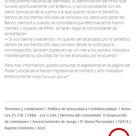
(i) documento nacional de identidad; (ii) identificación del PFRA que
tuviste oportunamente con el Banco; y (iii) comprobante con los
datos bancarios de la cuenta a la que querés recibir el beneficio.
Dentro de los treinta (30) días de recibidos los datos por parte del
Banco, siempre y cuando se constatara que efectivamente fueron
clientes y titulares de PFRA, te harán llegar el comprobante de
acreditación.
➢ Si sos cliente o excliente y no querés ser alcanzado por el beneficio,
dentro de los treinta (30) días corridos desde la notificada la
homologación, también podés enviar un mail a los correos indicados
manifestando tu voluntad de no ser alcanzado por el acuerdo.
Para más información, podés consultar el expediente en la página del
Poder Judicial de la Nación ingresando el número y año indicados
anteriormente
”.
https://scw.pjn.gov.ar/
Términos y condiciones
|
Politica de privacidad y Confidencialidad
|
Aviso
Ley 25.738
|
CABA - Ley 2.244
|
Defensa del consumidor
|
Comparación
de comisiones
|
Gerenciamiento de riesgo
|
P. Datos Personales
|
FATCA
|
Agente Institorio
|
ALyC