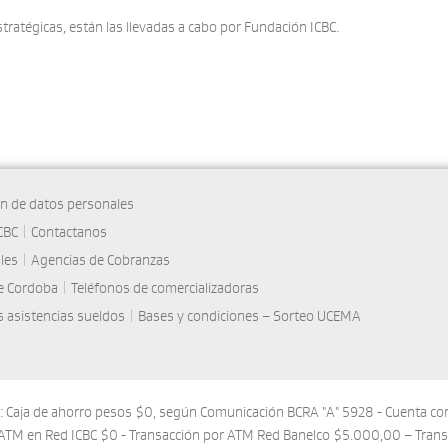
tratégicas, están las llevadas a cabo por Fundación ICBC.
ón de datos personales
CBC
|
Contactanos
les
|
Agencias de Cobranzas
de Cordoba
|
Teléfonos de comercializadoras
 asistencias sueldos
|
Bases y condiciones – Sorteo UCEMA
s: Caja de ahorro pesos $0, según Comunicación BCRA "A" 5928 - Cuenta co
ATM en Red ICBC $0 - Transacción por ATM Red Banelco $5.000,00 – Trans