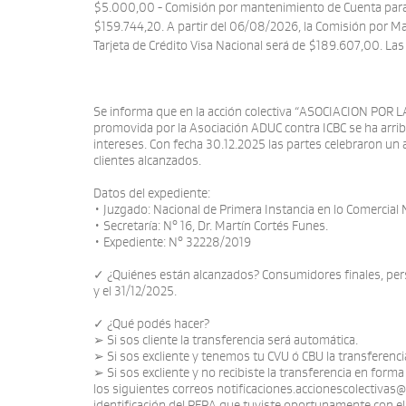
$5.000,00 - Comisión por mantenimiento de Cuenta para T
$159.744,20. A partir del 06/08/2026, la Comisión por M
Tarjeta de Crédito Visa Nacional será de $189.607,00. La
Se informa que en la acción colectiva “ASOCIACION 
promovida por la Asociación ADUC contra ICBC se ha arri
intereses. Con fecha 30.12.2025 las partes celebraron un a
clientes alcanzados.
Datos del expediente:
• Juzgado: Nacional de Primera Instancia en lo Comercial N
• Secretaría: N° 16, Dr. Martín Cortés Funes.
• Expediente: N° 32228/2019
✓ ¿Quiénes están alcanzados? Consumidores finales, pers
y el 31/12/2025.
✓ ¿Qué podés hacer?
➢ Si sos cliente la transferencia será automática.
➢ Si sos excliente y tenemos tu CVU ó CBU la transferenci
➢ Si sos excliente y no recibiste la transferencia en form
los siguientes correos notificaciones.accionescolectivas@i
identificación del PFRA que tuviste oportunamente con el B