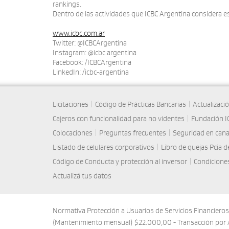
rankings.
Dentro de las actividades que ICBC Argentina considera es
www.icbc.com.ar
Twitter: @ICBCArgentina
Instagram: @icbc.argentina
Facebook: /ICBCArgentina
LinkedIn: /icbc-argentina
Licitaciones
|
Código de Prácticas Bancarias
|
Actualizaci
Cajeros con funcionalidad para no videntes
|
Fundación I
Colocaciones
|
Preguntas frecuentes
|
Seguridad en cana
Listado de celulares corporativos
|
Libro de quejas Pcia 
Código de Conducta y protección al inversor
|
Condiciones
Actualizá tus datos
Normativa Protección a Usuarios de Servicios Financiero
(Mantenimiento mensual) $22.000,00 - Transacción por 