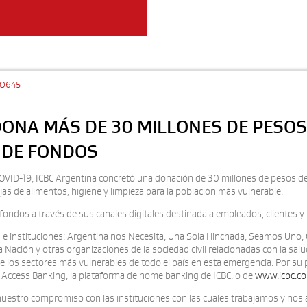
LO645
 DONA MÁS DE 30 MILLONES DE PESO
 DE FONDOS
OVID-19, ICBC Argentina concretó una donación de 30 millones de pesos d
jas de alimentos, higiene y limpieza para la población más vulnerable.
ondos a través de sus canales digitales destinada a empleados, clientes y n
vas e instituciones: Argentina nos Necesita, Una Sola Hinchada, Seamos Uno
la Nación y otras organizaciones de la sociedad civil relacionadas con la sal
 los sectores más vulnerables de todo el país en esta emergencia. Por su p
e Access Banking, la plataforma de home banking de ICBC, o de
www.icbc.co
uestro compromiso con las instituciones con las cuales trabajamos y nos a