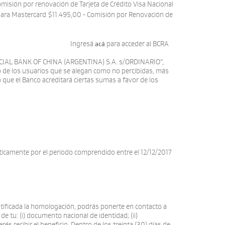
isión por renovación de Tarjeta de Crédito Visa Nacional
 para Mastercard $11.495,00 - Comisión por Renovación de
resá
para acceder al BCRA
acá
CIAL BANK OF CHINA (ARGENTINA) S.A. s/ORDINARIO”,
o de los usuarios que se alegan como no percibidas, más
o que el Banco acreditará ciertas sumas a favor de los
ticamente por el periodo comprendido entre el 12/12/2017
 notificada la homologación, podrás ponerte en contacto a
e tu: (i) documento nacional de identidad; (ii)
s recibir el beneficio. Dentro de los treinta (30) días de