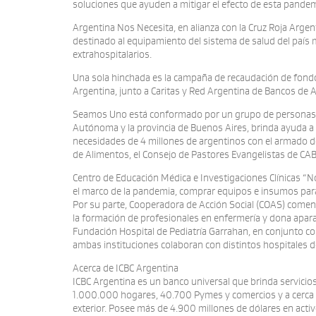
soluciones que ayuden a mitigar el efecto de esta pande
Argentina Nos Necesita, en alianza con la Cruz Roja Argent
destinado al equipamiento del sistema de salud del país 
extrahospitalarios.
Una sola hinchada es la campaña de recaudación de fondo
Argentina, junto a Caritas y Red Argentina de Bancos de 
Seamos Uno está conformado por un grupo de personas, en
Autónoma y la provincia de Buenos Aires, brinda ayuda a l
necesidades de 4 millones de argentinos con el armado de
de Alimentos, el Consejo de Pastores Evangelistas de CABA
Centro de Educación Médica e Investigaciones Clínicas “Nor
el marco de la pandemia, comprar equipos e insumos para 
Por su parte, Cooperadora de Acción Social (COAS) comenz
la formación de profesionales en enfermería y dona apara
Fundación Hospital de Pediatría Garrahan, en conjunto con
ambas instituciones colaboran con distintos hospitales de
Acerca de ICBC Argentina
ICBC Argentina es un banco universal que brinda servicio
1.000.000 hogares, 40.700 Pymes y comercios y a cerca de
exterior. Posee más de 4.900 millones de dólares en acti