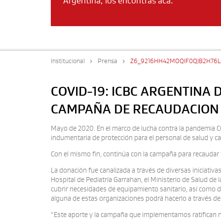
Argentina, los encontrás acá.
Institucional
Prensa
Z6_9216HH42MOQIF0QJB2H76
COVID-19: ICBC ARGENTINA
CAMPAÑA DE RECAUDACION
Mayo de 2020. En el marco de lucha contra la pandemia C
indumentaria de protección para el personal de salud y ca
Con el mismo fin, continúa con la campaña para recaudar f
La donación fue canalizada a través de diversas iniciati
Hospital de Pediatría Garrahan, el Ministerio de Salud de 
cubrir necesidades de equipamiento sanitario, así como de
alguna de estas organizaciones podrá hacerlo a través d
“Este aporte y la campaña que implementamos ratifican n