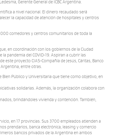
 Ledesma, Gerente General de ICBC Argentina.
tífica a nivel nacional. El dinero recaudado será
lecer la capacidad de atención de hospitales y centros
5.000 comedores y centros comunitarios de toda la
ue, en coordinación con los gobiernos de la Ciudad
 la pandemia del COVID-19. Aspiran a cubrir las
 de este proyecto CIAS-Compañía de Jesús, Cáritas, Banco
 Argentina, entre otras.
e Bien Público y Universitaria que tiene como objetivo, en
iativas solidarias. Además, la organización colabora con
ternados, brindándoles vivienda y contención. También,
rvicio, en 17 provincias. Sus 3700 empleados atienden a
os prendarios, banca electrónica, leasing y comercio
 primeros bancos privados de la Argentina en ambos