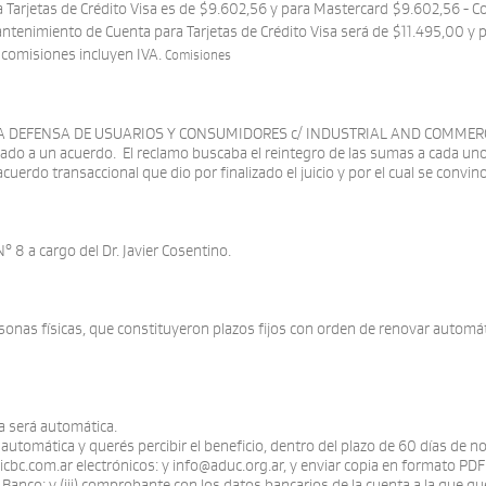
arjetas de Crédito Visa es de $9.602,56 y para Mastercard $9.602,56 - Com
antenimiento de Cuenta para Tarjetas de Crédito Visa será de $11.495,00 y
s comisiones incluyen IVA.
Comisiones
Ing
POR LA DEFENSA DE USUARIOS Y CONSUMIDORES c/ INDUSTRIAL AND COMMER
bado a un acuerdo. El reclamo buscaba el reintegro de las sumas a cada un
cuerdo transaccional que dio por finalizado el juicio y por el cual se convin
° 8 a cargo del Dr. Javier Cosentino.
onas físicas, que constituyeron plazos fijos con orden de renovar automá
a será automática.
a automática y querés percibir el beneficio, dentro del plazo de 60 días de
cbc.com.ar electrónicos: y info@aduc.org.ar, y enviar copia en formato PDF d
anco; y (iii) comprobante con los datos bancarios de la cuenta a la que queré