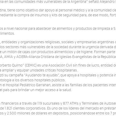
mia en las comunidades más vulnerables de la Argentina” señaló Alejandro
ina, tiene como objetivo dar apoyo al personal médico y a la comunidad cien
mediante la compra de insumos y kits de seguridad para, de ese modo, forta
s a nivel nacional para abastecer de alimentos y productos de limpieza a 
Alimentos.
tidades y organizaciones religiosas, sociales y empresarias argentinas q
os sectores más vulnerables de la sociedad durante la urgencia derivada de
 un millón de cajas con productos alimenticios y de higiene. Forman parte
, AMIA y ACIERA-Alianza Cristiana de Iglesias Evangelistas de la República
berto Quirno” (CEMIC) es una Asociación Civil sin fines de lucro, entidad d
ampliar y equipar unidades críticas hospitalarias.
ó su campaña “Ayudando te ayudás”, que apoya a hospitales y potencia inic
tología a los diversos hospitales públicos.
 el Hospital Pediátrico Garrahan, asiste a las familias de los pacientes in
l país para brindar un mejor acceso a la salud.
s financieros a través de 119 sucursales y 877 ATMs y Terminales de Autose
 1.821 clientes corporativos. Es uno de los líderes del mercado en préstam
vos y 2.500 millones de dólares en depósitos, posicionándose entre los 7