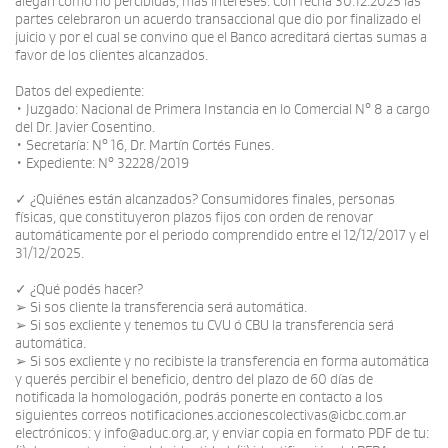
alegan como no percibidas, más intereses. Con fecha 30.12.2025 las
partes celebraron un acuerdo transaccional que dio por finalizado el
juicio y por el cual se convino que el Banco acreditará ciertas sumas a
favor de los clientes alcanzados.
Datos del expediente:
• Juzgado: Nacional de Primera Instancia en lo Comercial N° 8 a cargo
del Dr. Javier Cosentino.
• Secretaría: N° 16, Dr. Martín Cortés Funes.
• Expediente: N° 32228/2019
✓ ¿Quiénes están alcanzados? Consumidores finales, personas
físicas, que constituyeron plazos fijos con orden de renovar
automáticamente por el periodo comprendido entre el 12/12/2017 y el
31/12/2025.
✓ ¿Qué podés hacer?
➢ Si sos cliente la transferencia será automática.
➢ Si sos excliente y tenemos tu CVU ó CBU la transferencia será
automática.
➢ Si sos excliente y no recibiste la transferencia en forma automática
y querés percibir el beneficio, dentro del plazo de 60 días de
notificada la homologación, podrás ponerte en contacto a los
siguientes correos notificaciones.accionescolectivas@icbc.com.ar
electrónicos: y info@aduc.org.ar, y enviar copia en formato PDF de tu: