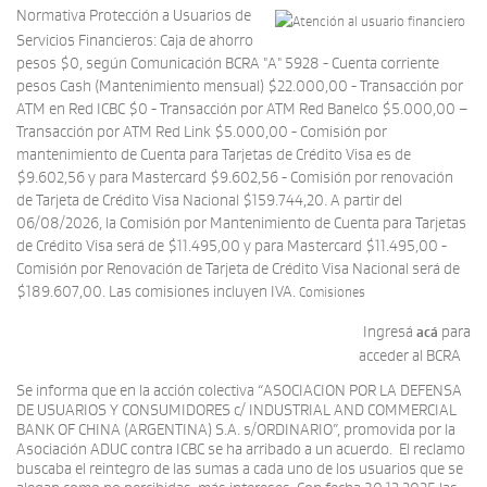
Normativa Protección a Usuarios de
Servicios Financieros: Caja de ahorro
pesos $0, según Comunicación BCRA "A" 5928 - Cuenta corriente
pesos Cash (Mantenimiento mensual) $22.000,00 - Transacción por
ATM en Red ICBC $0 - Transacción por ATM Red Banelco $5.000,00 –
Transacción por ATM Red Link $5.000,00 - Comisión por
mantenimiento de Cuenta para Tarjetas de Crédito Visa es de
$9.602,56 y para Mastercard $9.602,56 - Comisión por renovación
de Tarjeta de Crédito Visa Nacional $159.744,20. A partir del
06/08/2026, la Comisión por Mantenimiento de Cuenta para Tarjetas
de Crédito Visa será de $11.495,00 y para Mastercard $11.495,00 -
Comisión por Renovación de Tarjeta de Crédito Visa Nacional será de
$189.607,00. Las comisiones incluyen IVA.
Comisiones
Ingresá
para
acá
acceder al BCRA
Se informa que en la acción colectiva “ASOCIACION POR LA DEFENSA
DE USUARIOS Y CONSUMIDORES c/ INDUSTRIAL AND COMMERCIAL
BANK OF CHINA (ARGENTINA) S.A. s/ORDINARIO”, promovida por la
Asociación ADUC contra ICBC se ha arribado a un acuerdo. El reclamo
buscaba el reintegro de las sumas a cada uno de los usuarios que se