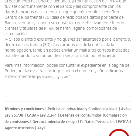
(i) documento nacional de identidad; (ii) identificación del PFRA que
tuviste oportunamente con el Banco; y (iii) comprobante con los
datos bancarios de la cuenta a la que querés recibir el beneficio.
Dentro de los treinta (30) días de recibidos los datos por parte del
Banco, siempre y cuando se constatara que efectivamente fueron
clientes y titulares de PFRA, te harán llegar el comprobante de
acreditación.
➢ Si sos cliente o excliente y no querés ser alcanzado por el beneficio,
dentro de los treinta (30) días corridos desde la notificada la
homologación, también podés enviar un mail a los correos indicados
manifestando tu voluntad de no ser alcanzado por el acuerdo.
Para más información, podés consultar el expediente en la página del
Poder Judicial de la Nación ingresando el número y año indicados
anteriormente
”.
https://scw.pjn.gov.ar/
Términos y condiciones
|
Politica de privacidad y Confidencialidad
|
Aviso
Ley 25.738
|
CABA - Ley 2.244
|
Defensa del consumidor
|
Comparación
de comisiones
|
Gerenciamiento de riesgo
|
P. Datos Personales
|
FATCA
|
Agente Institorio
|
ALyC