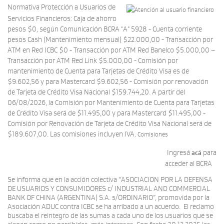
Normativa Protección a Usuarios de
Servicios Financieros: Caja de ahorro
pesos $0, según Comunicación BCRA "A" 5928 - Cuenta corriente
pesos Cash (Mantenimiento mensual) $22.000,00 - Transacción por
ATM en Red ICBC $0 - Transacción por ATM Red Banelco $5.000,00 –
Transacción por ATM Red Link $5.000,00 - Comisión por
mantenimiento de Cuenta para Tarjetas de Crédito Visa es de
$9.602,56 y para Mastercard $9.602,56 - Comisión por renovación
de Tarjeta de Crédito Visa Nacional $159.744,20. A partir del
06/08/2026, la Comisión por Mantenimiento de Cuenta para Tarjetas
de Crédito Visa será de $11.495,00 y para Mastercard $11.495,00 -
Comisión por Renovación de Tarjeta de Crédito Visa Nacional será de
$189.607,00. Las comisiones incluyen IVA.
Comisiones
Ingresá
para
acá
acceder al BCRA
Se informa que en la acción colectiva “ASOCIACION POR LA DEFENSA
DE USUARIOS Y CONSUMIDORES c/ INDUSTRIAL AND COMMERCIAL
BANK OF CHINA (ARGENTINA) S.A. s/ORDINARIO”, promovida por la
Asociación ADUC contra ICBC se ha arribado a un acuerdo. El reclamo
buscaba el reintegro de las sumas a cada uno de los usuarios que se