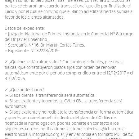
alegan como no percibidas, más intereses. Con fecha 30.12.2025 las
partes celebraron un acuerdo transaccional que dio por finalizado el
juicio y por el cual se convino que el Banco acreditará ciertas sumas a
favor de los clientes alcanzados.
Datos del expediente:
• Juzgado: Nacional de Primera Instancia en lo Comercial N° 8 a cargo
del Dr. Javier Cosentino.
• Secretaría: N° 16, Dr. Martín Cortés Funes.
• Expediente: N° 32228/2019
✓ ¿Quiénes están alcanzados? Consumidores finales, personas
físicas, que constituyeron plazos fijos con orden de renovar
automáticamente por el periodo comprendido entre el 12/12/2017 y el
31/12/2025.
✓ ¿Qué podés hacer?
➢ Si sos cliente la transferencia será automática.
➢ Si sos excliente y tenemos tu CVU ó CBU la transferencia será
automática.
➢ Si sos excliente y no recibiste la transferencia en forma automática
y querés percibir el beneficio, dentro del plazo de 60 días de
notificada la homologación, podrás ponerte en contacto a los
siguientes correos notificaciones.accionescolectivas@icbc.com.ar
electrónicos: y info@aduc.org.ar, y enviar copia en formato PDF de tu: