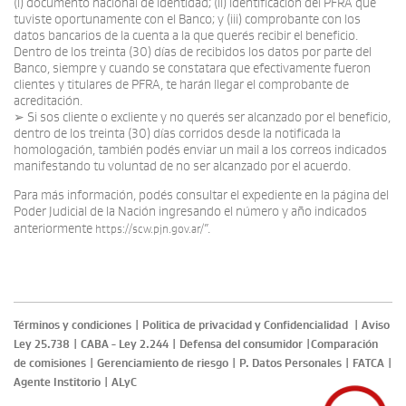
(i) documento nacional de identidad; (ii) identificación del PFRA que
tuviste oportunamente con el Banco; y (iii) comprobante con los
datos bancarios de la cuenta a la que querés recibir el beneficio.
Dentro de los treinta (30) días de recibidos los datos por parte del
Banco, siempre y cuando se constatara que efectivamente fueron
clientes y titulares de PFRA, te harán llegar el comprobante de
acreditación.
➢ Si sos cliente o excliente y no querés ser alcanzado por el beneficio,
dentro de los treinta (30) días corridos desde la notificada la
homologación, también podés enviar un mail a los correos indicados
manifestando tu voluntad de no ser alcanzado por el acuerdo.
Para más información, podés consultar el expediente en la página del
Poder Judicial de la Nación ingresando el número y año indicados
anteriormente
”.
https://scw.pjn.gov.ar/
Términos y condiciones
|
Politica de privacidad y Confidencialidad
|
Aviso
Ley 25.738
|
CABA - Ley 2.244
|
Defensa del consumidor
|
Comparación
de comisiones
|
Gerenciamiento de riesgo
|
P. Datos Personales
|
FATCA
|
Agente Institorio
|
ALyC