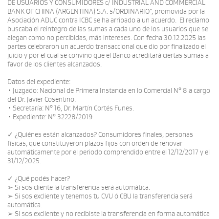
DE USUARIOS Y CONSUMIDORES c/ INDUSTRIAL AND COMMERCIAL
BANK OF CHINA (ARGENTINA) S.A. s/ORDINARIO”, promovida por la
Asociación ADUC contra ICBC se ha arribado a un acuerdo. El reclamo
buscaba el reintegro de las sumas a cada uno de los usuarios que se
alegan como no percibidas, más intereses. Con fecha 30.12.2025 las
partes celebraron un acuerdo transaccional que dio por finalizado el
juicio y por el cual se convino que el Banco acreditará ciertas sumas a
favor de los clientes alcanzados.
Datos del expediente:
• Juzgado: Nacional de Primera Instancia en lo Comercial N° 8 a cargo
del Dr. Javier Cosentino.
• Secretaría: N° 16, Dr. Martín Cortés Funes.
• Expediente: N° 32228/2019
✓ ¿Quiénes están alcanzados? Consumidores finales, personas
físicas, que constituyeron plazos fijos con orden de renovar
automáticamente por el periodo comprendido entre el 12/12/2017 y el
31/12/2025.
✓ ¿Qué podés hacer?
➢ Si sos cliente la transferencia será automática.
➢ Si sos excliente y tenemos tu CVU ó CBU la transferencia será
automática.
➢ Si sos excliente y no recibiste la transferencia en forma automática