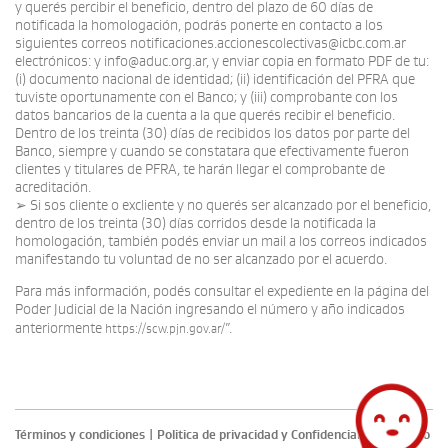
y querés percibir el beneficio, dentro del plazo de 60 días de
notificada la homologación, podrás ponerte en contacto a los
siguientes correos notificaciones.accionescolectivas@icbc.com.ar
electrónicos: y info@aduc.org.ar, y enviar copia en formato PDF de tu:
(i) documento nacional de identidad; (ii) identificación del PFRA que
tuviste oportunamente con el Banco; y (iii) comprobante con los
datos bancarios de la cuenta a la que querés recibir el beneficio.
Dentro de los treinta (30) días de recibidos los datos por parte del
Banco, siempre y cuando se constatara que efectivamente fueron
clientes y titulares de PFRA, te harán llegar el comprobante de
acreditación.
➢ Si sos cliente o excliente y no querés ser alcanzado por el beneficio,
dentro de los treinta (30) días corridos desde la notificada la
homologación, también podés enviar un mail a los correos indicados
manifestando tu voluntad de no ser alcanzado por el acuerdo.
Para más información, podés consultar el expediente en la página del
Poder Judicial de la Nación ingresando el número y año indicados
anteriormente
”.
https://scw.pjn.gov.ar/
Términos y condiciones
|
Politica de privacidad y Confidencialidad
|
Aviso