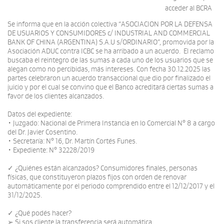
acceder al BCRA
Se informa que en la acción colectiva “ASOCIACION POR LA DEFENSA
DE USUARIOS Y CONSUMIDORES c/ INDUSTRIAL AND COMMERCIAL
BANK OF CHINA (ARGENTINA) S.A.U s/ORDINARIO”, promovida por la
Asociación ADUC contra ICBC se ha arribado a un acuerdo. El reclamo
buscaba el reintegro de las sumas a cada uno de los usuarios que se
alegan como no percibidas, más intereses. Con fecha 30.12.2025 las
partes celebraron un acuerdo transaccional que dio por finalizado el
juicio y por el cual se convino que el Banco acreditará ciertas sumas a
favor de los clientes alcanzados.
Datos del expediente:
• Juzgado: Nacional de Primera Instancia en lo Comercial N° 8 a cargo
del Dr. Javier Cosentino.
• Secretaría: N° 16, Dr. Martín Cortés Funes.
• Expediente: N° 32228/2019
✓ ¿Quiénes están alcanzados? Consumidores finales, personas
físicas, que constituyeron plazos fijos con orden de renovar
automáticamente por el periodo comprendido entre el 12/12/2017 y el
31/12/2025.
✓ ¿Qué podés hacer?
➢ Si sos cliente la transferencia será automática.