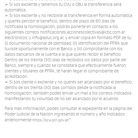
➢ Si sos excliente y tenemos tu CVU ó CBU la transferencia será
automática.
➢ Si sos excliente y no recibiste la transferencia en forma automática
y querés percibir el beneficio, dentro del plazo de 60 días de
notificada la homologación, podrás ponerte en contacto a los
siguientes correos notificaciones.accionescolectivas@icbc.com.ar
electrónicos: y info@aduc.org.ar, y enviar copia en formato PDF de tu:
(i) documento nacional de identidad; (ii) identificación del PFRA que
tuviste oportunamente con el Banco; y (iii) comprobante con los
datos bancarios de la cuenta a la que querés recibir el beneficio.
Dentro de los treinta (30) días de recibidos los datos por parte del
Banco, siempre y cuando se constatara que efectivamente fueron
clientes y titulares de PFRA, te harán llegar el comprobante de
acreditación.
➢ Si sos cliente o excliente y no querés ser alcanzado por el beneficio,
dentro de los treinta (30) días corridos desde la notificada la
homologación, también podés enviar un mail a los correos indicados
manifestando tu voluntad de no ser alcanzado por el acuerdo.
Para más información, podés consultar el expediente en la página del
Poder Judicial de la Nación ingresando el número y año indicados
anteriormente
”.
https://scw.pjn.gov.ar/