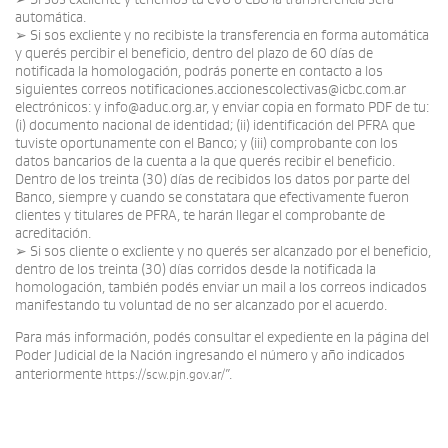
automática.
➢ Si sos excliente y no recibiste la transferencia en forma automática
y querés percibir el beneficio, dentro del plazo de 60 días de
notificada la homologación, podrás ponerte en contacto a los
siguientes correos notificaciones.accionescolectivas@icbc.com.ar
electrónicos: y info@aduc.org.ar, y enviar copia en formato PDF de tu:
(i) documento nacional de identidad; (ii) identificación del PFRA que
tuviste oportunamente con el Banco; y (iii) comprobante con los
datos bancarios de la cuenta a la que querés recibir el beneficio.
Dentro de los treinta (30) días de recibidos los datos por parte del
Banco, siempre y cuando se constatara que efectivamente fueron
clientes y titulares de PFRA, te harán llegar el comprobante de
acreditación.
➢ Si sos cliente o excliente y no querés ser alcanzado por el beneficio,
dentro de los treinta (30) días corridos desde la notificada la
homologación, también podés enviar un mail a los correos indicados
manifestando tu voluntad de no ser alcanzado por el acuerdo.
Para más información, podés consultar el expediente en la página del
Poder Judicial de la Nación ingresando el número y año indicados
anteriormente
”.
https://scw.pjn.gov.ar/