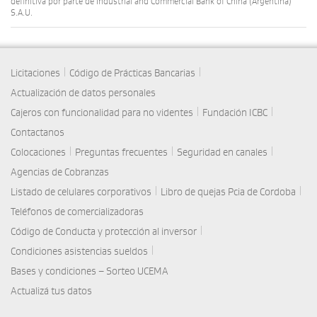
definitiva por parte de Industrial and Commercial Bank of China (Argentina)
S.A.U.
|
|
Licitaciones
Código de Prácticas Bancarias
Actualización de datos personales
|
|
Cajeros con funcionalidad para no videntes
Fundación ICBC
Contactanos
|
|
|
Colocaciones
Preguntas frecuentes
Seguridad en canales
Agencias de Cobranzas
|
|
Listado de celulares corporativos
Libro de quejas Pcia de Cordoba
Teléfonos de comercializadoras
|
Código de Conducta y protección al inversor
|
Condiciones asistencias sueldos
Bases y condiciones – Sorteo UCEMA
Actualizá tus datos