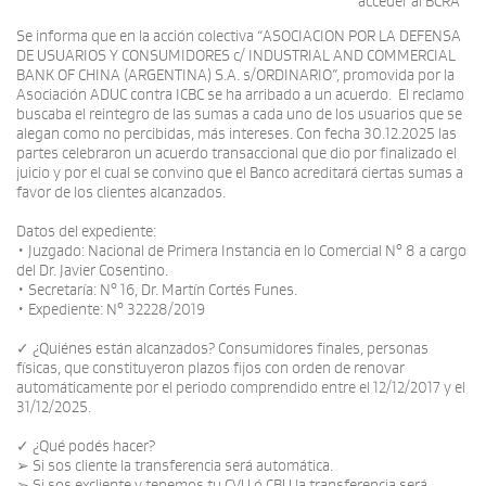
acceder al BCRA
Se informa que en la acción colectiva “ASOCIACION POR LA DEFENSA
DE USUARIOS Y CONSUMIDORES c/ INDUSTRIAL AND COMMERCIAL
BANK OF CHINA (ARGENTINA) S.A. s/ORDINARIO”, promovida por la
Asociación ADUC contra ICBC se ha arribado a un acuerdo. El reclamo
buscaba el reintegro de las sumas a cada uno de los usuarios que se
alegan como no percibidas, más intereses. Con fecha 30.12.2025 las
partes celebraron un acuerdo transaccional que dio por finalizado el
juicio y por el cual se convino que el Banco acreditará ciertas sumas a
favor de los clientes alcanzados.
Datos del expediente:
• Juzgado: Nacional de Primera Instancia en lo Comercial N° 8 a cargo
del Dr. Javier Cosentino.
• Secretaría: N° 16, Dr. Martín Cortés Funes.
• Expediente: N° 32228/2019
✓ ¿Quiénes están alcanzados? Consumidores finales, personas
físicas, que constituyeron plazos fijos con orden de renovar
automáticamente por el periodo comprendido entre el 12/12/2017 y el
31/12/2025.
✓ ¿Qué podés hacer?
➢ Si sos cliente la transferencia será automática.
➢ Si sos excliente y tenemos tu CVU ó CBU la transferencia será