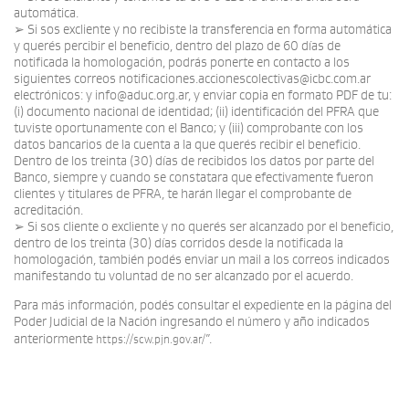
automática.
➢ Si sos excliente y no recibiste la transferencia en forma automática
y querés percibir el beneficio, dentro del plazo de 60 días de
notificada la homologación, podrás ponerte en contacto a los
siguientes correos notificaciones.accionescolectivas@icbc.com.ar
electrónicos: y info@aduc.org.ar, y enviar copia en formato PDF de tu:
(i) documento nacional de identidad; (ii) identificación del PFRA que
tuviste oportunamente con el Banco; y (iii) comprobante con los
datos bancarios de la cuenta a la que querés recibir el beneficio.
Dentro de los treinta (30) días de recibidos los datos por parte del
Banco, siempre y cuando se constatara que efectivamente fueron
clientes y titulares de PFRA, te harán llegar el comprobante de
acreditación.
➢ Si sos cliente o excliente y no querés ser alcanzado por el beneficio,
dentro de los treinta (30) días corridos desde la notificada la
homologación, también podés enviar un mail a los correos indicados
manifestando tu voluntad de no ser alcanzado por el acuerdo.
Para más información, podés consultar el expediente en la página del
Poder Judicial de la Nación ingresando el número y año indicados
anteriormente
”.
https://scw.pjn.gov.ar/