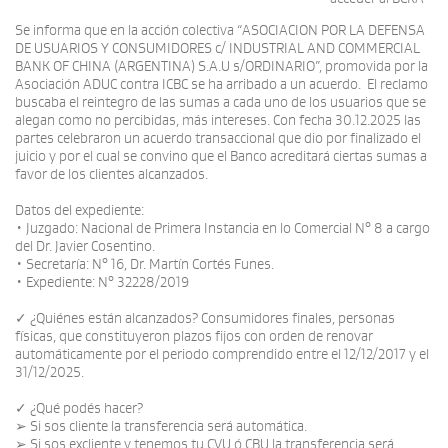
Se informa que en la acción colectiva “ASOCIACION POR LA DEFENSA
DE USUARIOS Y CONSUMIDORES c/ INDUSTRIAL AND COMMERCIAL
BANK OF CHINA (ARGENTINA) S.A.U s/ORDINARIO”, promovida por la
Asociación ADUC contra ICBC se ha arribado a un acuerdo. El reclamo
buscaba el reintegro de las sumas a cada uno de los usuarios que se
alegan como no percibidas, más intereses. Con fecha 30.12.2025 las
partes celebraron un acuerdo transaccional que dio por finalizado el
juicio y por el cual se convino que el Banco acreditará ciertas sumas a
favor de los clientes alcanzados.
Datos del expediente:
• Juzgado: Nacional de Primera Instancia en lo Comercial N° 8 a cargo
del Dr. Javier Cosentino.
• Secretaría: N° 16, Dr. Martín Cortés Funes.
• Expediente: N° 32228/2019
✓ ¿Quiénes están alcanzados? Consumidores finales, personas
físicas, que constituyeron plazos fijos con orden de renovar
automáticamente por el periodo comprendido entre el 12/12/2017 y el
31/12/2025.
✓ ¿Qué podés hacer?
➢ Si sos cliente la transferencia será automática.
➢ Si sos excliente y tenemos tu CVU ó CBU la transferencia será