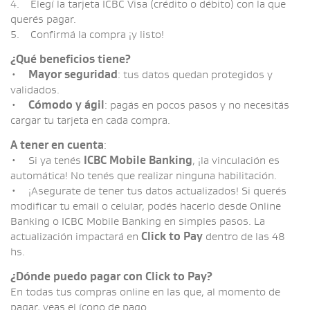
4. Elegí la tarjeta ICBC Visa (crédito o débito) con la que
querés pagar.
5. Confirmá la compra ¡y listo!
¿Qué beneficios tiene?
•
Mayor seguridad
: tus datos quedan protegidos y
validados.
•
Cómodo y ágil
: pagás en pocos pasos y no necesitás
cargar tu tarjeta en cada compra.
A tener en cuenta
:
• Si ya tenés
ICBC Mobile Banking
, ¡la vinculación es
automática! No tenés que realizar ninguna habilitación.
• ¡Asegurate de tener tus datos actualizados! Si querés
modificar tu email o celular, podés hacerlo desde Online
Banking o ICBC Mobile Banking en simples pasos. La
actualización impactará en
Click to Pay
dentro de las 48
hs.
¿Dónde puedo pagar con Click to Pay?
En todas tus compras online en las que, al momento de
pagar, veas el ícono de pago.