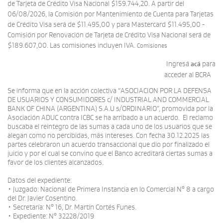
de Tarjeta de Crédito Visa Nacional $159.744,20. A partir del
06/08/2026, la Comisión por Mantenimiento de Cuenta para Tarjetas
de Crédito Visa será de $11.495,00 y para Mastercard $11.495,00 -
Comisión por Renovación de Tarjeta de Crédito Visa Nacional será de
$189.607,00. Las comisiones incluyen IVA.
Comisiones
Ingresá
para
acá
acceder al BCRA
Se informa que en la acción colectiva “ASOCIACION POR LA DEFENSA
DE USUARIOS Y CONSUMIDORES c/ INDUSTRIAL AND COMMERCIAL
BANK OF CHINA (ARGENTINA) S.A.U s/ORDINARIO”, promovida por la
Asociación ADUC contra ICBC se ha arribado a un acuerdo. El reclamo
buscaba el reintegro de las sumas a cada uno de los usuarios que se
alegan como no percibidas, más intereses. Con fecha 30.12.2025 las
partes celebraron un acuerdo transaccional que dio por finalizado el
juicio y por el cual se convino que el Banco acreditará ciertas sumas a
favor de los clientes alcanzados.
Datos del expediente:
• Juzgado: Nacional de Primera Instancia en lo Comercial N° 8 a cargo
del Dr. Javier Cosentino.
• Secretaría: N° 16, Dr. Martín Cortés Funes.
• Expediente: N° 32228/2019