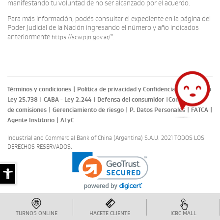
manifestando tu voluntad de no ser alcanzado por el acuerdo.
Para más información, podés consultar el expediente en la página del
Poder Judicial de la Nación ingresando el número y año indicados
anteriormente
”.
https://scw.pjn.gov.ar/
Términos y condiciones
|
Politica de privacidad y Confidencialidad
|
Aviso
Ley 25.738
|
CABA - Ley 2.244
|
Defensa del consumidor
|
Comparación
de comisiones
|
Gerenciamiento de riesgo
|
P. Datos Personales
|
FATCA
|
Agente Institorio
|
ALyC
Industrial and Commercial Bank of China (Argentina) S.A.U. 2021 TODOS LOS
DERECHOS RESERVADOS.
TURNOS ONLINE
HACETE CLIENTE
ICBC MALL