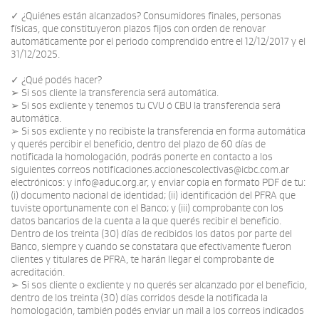
✓ ¿Quiénes están alcanzados? Consumidores finales, personas
físicas, que constituyeron plazos fijos con orden de renovar
automáticamente por el periodo comprendido entre el 12/12/2017 y el
31/12/2025.
✓ ¿Qué podés hacer?
➢ Si sos cliente la transferencia será automática.
➢ Si sos excliente y tenemos tu CVU ó CBU la transferencia será
automática.
➢ Si sos excliente y no recibiste la transferencia en forma automática
y querés percibir el beneficio, dentro del plazo de 60 días de
notificada la homologación, podrás ponerte en contacto a los
siguientes correos notificaciones.accionescolectivas@icbc.com.ar
electrónicos: y info@aduc.org.ar, y enviar copia en formato PDF de tu:
(i) documento nacional de identidad; (ii) identificación del PFRA que
tuviste oportunamente con el Banco; y (iii) comprobante con los
datos bancarios de la cuenta a la que querés recibir el beneficio.
Dentro de los treinta (30) días de recibidos los datos por parte del
Banco, siempre y cuando se constatara que efectivamente fueron
clientes y titulares de PFRA, te harán llegar el comprobante de
acreditación.
➢ Si sos cliente o excliente y no querés ser alcanzado por el beneficio,
dentro de los treinta (30) días corridos desde la notificada la
homologación, también podés enviar un mail a los correos indicados