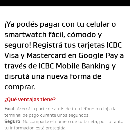
¡Ya podés pagar con tu celular o
smartwatch fácil, cómodo y
seguro! Registrá tus tarjetas ICBC
Visa y Mastercard en Google Pay a
través de ICBC Mobile Banking y
disrutá una nueva forma de
comprar.
¿Qué ventajas tiene?
Fácil
: Acercá la parte de atrás de tu teléfono o reloj a la
terminal de pago durante unos segundos.
Seguro
: No comparte el número de tu tarjeta, por lo tanto
tu información está protegida.