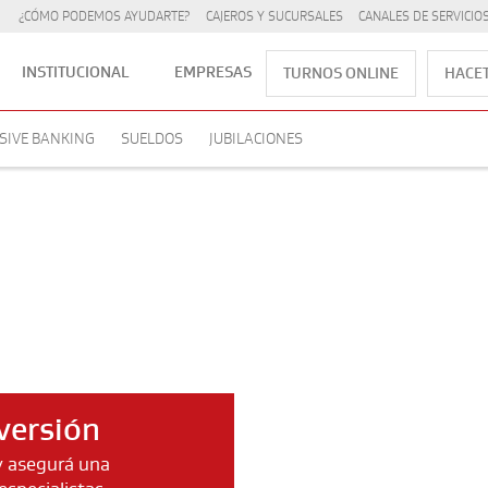
¿CÓMO PODEMOS AYUDARTE?
CAJEROS Y SUCURSALES
CANALES DE SERVICIO
INSTITUCIONAL
EMPRESAS
TURNOS ONLINE
HACET
SIVE BANKING
SUELDOS
JUBILACIONES
versión
y asegurá una