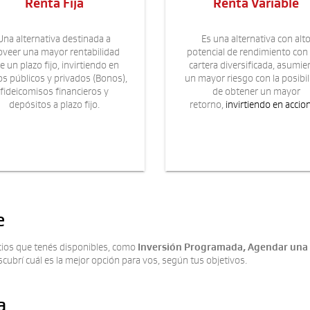
Renta Fija
Renta Variable
Una alternativa destinada a
Es una alternativa con alt
oveer una mayor rentabilidad
potencial de rendimiento con
e un plazo fijo, invirtiendo en
cartera diversificada, asumi
los públicos y privados (Bonos),
un mayor riesgo con la posibi
fideicomisos financieros y
de obtener un mayor
depósitos a plazo fijo.
retorno,
invirtiendo en accio
e
cios que tenés disponibles, como
Inversión Programada, Agendar una su
scubrí cuál es la mejor opción para vos, según tus objetivos.
a