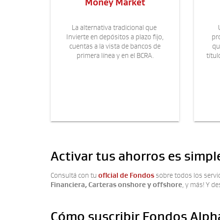
Money Market
La alternativa tradicional que
Invierte en depósitos a plazo fijo,
pr
cuentas a la vista de bancos de
qu
primera línea y en el BCRA.
títu
Activar tus ahorros es simpl
Consultá con tu
oficial de Fondos
sobre todos los servi
Financiera, Carteras onshore y offshore
, y más! Y de
Cómo suscribir Fondos Alph