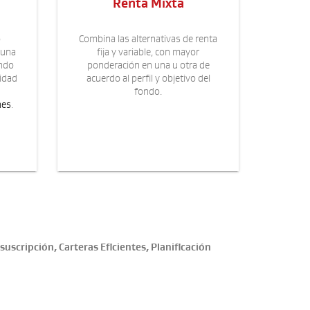
Renta Mixta
o
Combina las alternativas de renta
 una
fija y variable, con mayor
endo
ponderación en una u otra de
lidad
acuerdo al perfil y objetivo del
fondo.
nes
.
scripción, Carteras Eficientes, Planificación