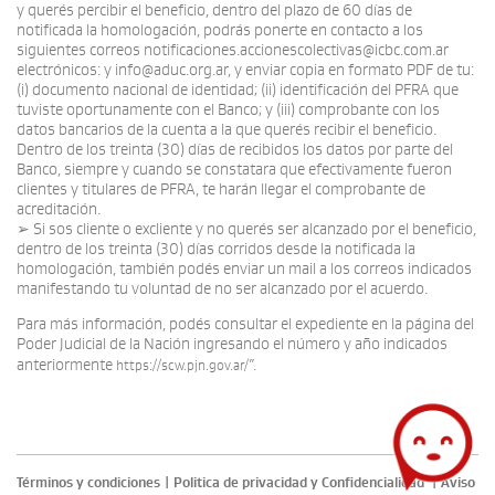
y querés percibir el beneficio, dentro del plazo de 60 días de
notificada la homologación, podrás ponerte en contacto a los
siguientes correos notificaciones.accionescolectivas@icbc.com.ar
electrónicos: y info@aduc.org.ar, y enviar copia en formato PDF de tu:
(i) documento nacional de identidad; (ii) identificación del PFRA que
tuviste oportunamente con el Banco; y (iii) comprobante con los
datos bancarios de la cuenta a la que querés recibir el beneficio.
Dentro de los treinta (30) días de recibidos los datos por parte del
Banco, siempre y cuando se constatara que efectivamente fueron
clientes y titulares de PFRA, te harán llegar el comprobante de
acreditación.
➢ Si sos cliente o excliente y no querés ser alcanzado por el beneficio,
dentro de los treinta (30) días corridos desde la notificada la
homologación, también podés enviar un mail a los correos indicados
manifestando tu voluntad de no ser alcanzado por el acuerdo.
Para más información, podés consultar el expediente en la página del
Poder Judicial de la Nación ingresando el número y año indicados
anteriormente
”.
https://scw.pjn.gov.ar/
Términos y condiciones
|
Politica de privacidad y Confidencialidad
|
Aviso