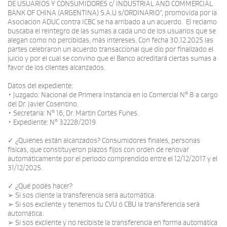
DE USUARIOS Y CONSUMIDORES c/ INDUSTRIAL AND COMMERCIAL
BANK OF CHINA (ARGENTINA) S.A.U s/ORDINARIO”, promovida por la
Asociación ADUC contra ICBC se ha arribado a un acuerdo. El reclamo
buscaba el reintegro de las sumas a cada uno de los usuarios que se
alegan como no percibidas, más intereses. Con fecha 30.12.2025 las
partes celebraron un acuerdo transaccional que dio por finalizado el
juicio y por el cual se convino que el Banco acreditará ciertas sumas a
favor de los clientes alcanzados.
Datos del expediente:
• Juzgado: Nacional de Primera Instancia en lo Comercial N° 8 a cargo
del Dr. Javier Cosentino.
• Secretaría: N° 16, Dr. Martín Cortés Funes.
• Expediente: N° 32228/2019
✓ ¿Quiénes están alcanzados? Consumidores finales, personas
físicas, que constituyeron plazos fijos con orden de renovar
automáticamente por el periodo comprendido entre el 12/12/2017 y el
31/12/2025.
✓ ¿Qué podés hacer?
➢ Si sos cliente la transferencia será automática.
➢ Si sos excliente y tenemos tu CVU ó CBU la transferencia será
automática.
➢ Si sos excliente y no recibiste la transferencia en forma automática