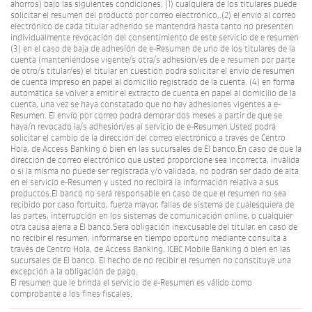
ahorros) bajo las siguientes condiciones: (1) cualquiera de los titulares puede
solicitar el resumen del producto por correo electrónico,.(2) el envío al correo
electrónico de cada titular adherido se mantendrá hasta tanto no presenten
individualmente revocación del consentimiento de este servicio de e resumen
(3) en el caso de baja de adhesión de e-Resumen de uno de los titulares de la
cuenta (manteniéndose vigente/s otra/s adhesión/es de e resumen por parte
de otro/s titular/es) el titular en cuestión podrá solicitar el envío de resumen
de cuenta impreso en papel al domicilio registrado de la cuenta. (4) en forma
automática se volver a emitir el extracto de cuenta en papel al domicilio de la
cuenta, una vez se haya constatado que no hay adhesiones vigentes a e-
Resumen. El envío por correo podrá demorar dos meses a partir de que se
haya/n revocado la/s adhesión/es al servicio de e-Resumen.Usted podrá
solicitar el cambio de la dirección del correo electrónico a través de Centro
Hola, de Access Banking ó bien en las sucursales de El banco.En caso de que la
dirección de correo electrónico que usted proporcione sea incorrecta, inválida
o si la misma no puede ser registrada y/o validada, no podrán ser dado de alta
en el servicio e-Resumen y usted no recibirá la información relativa a sus
productos.El banco no será responsable en caso de que el resumen no sea
recibido por caso fortuito, fuerza mayor, fallas de sistema de cualesquiera de
las partes, interrupción en los sistemas de comunicación online, o cualquier
otra causa ajena a El banco.Será obligación inexcusable del titular, en caso de
no recibir el resumen, informarse en tiempo oportuno mediante consulta a
través de Centro Hola, de Access Banking, ICBC Mobile Banking ó bien en las
sucursales de El banco. El hecho de no recibir el resumen no constituye una
excepción a la obligación de pago.
El resumen que le brinda el servicio de e-Resumen es válido como
comprobante a los fines fiscales.