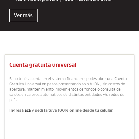
Ver más
Cuenta gratuita universal
Si no tenés cuenta en el sistema financiero, podés abrir una Cuenta
Gratuita Universal en pesos presentando sólo tu DNI; sin costos de
apertura, mantenimiento, movimientos de fondos o consulta de
saldos en cajeros automáticos de distintas entidades y/o redes del
país.
Ingresá
acá
y pedí la tuya 100% online desde tu celular.