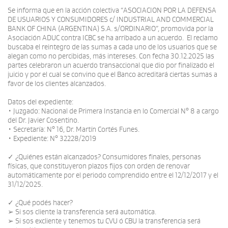
Se informa que en la acción colectiva “ASOCIACION POR LA DEFENSA
DE USUARIOS Y CONSUMIDORES c/ INDUSTRIAL AND COMMERCIAL
BANK OF CHINA (ARGENTINA) S.A. s/ORDINARIO”, promovida por la
Asociación ADUC contra ICBC se ha arribado a un acuerdo. El reclamo
buscaba el reintegro de las sumas a cada uno de los usuarios que se
alegan como no percibidas, más intereses. Con fecha 30.12.2025 las
partes celebraron un acuerdo transaccional que dio por finalizado el
juicio y por el cual se convino que el Banco acreditará ciertas sumas a
favor de los clientes alcanzados.
Datos del expediente:
• Juzgado: Nacional de Primera Instancia en lo Comercial N° 8 a cargo
del Dr. Javier Cosentino.
• Secretaría: N° 16, Dr. Martín Cortés Funes.
• Expediente: N° 32228/2019
✓ ¿Quiénes están alcanzados? Consumidores finales, personas
físicas, que constituyeron plazos fijos con orden de renovar
automáticamente por el periodo comprendido entre el 12/12/2017 y el
31/12/2025.
✓ ¿Qué podés hacer?
➢ Si sos cliente la transferencia será automática.
➢ Si sos excliente y tenemos tu CVU ó CBU la transferencia será