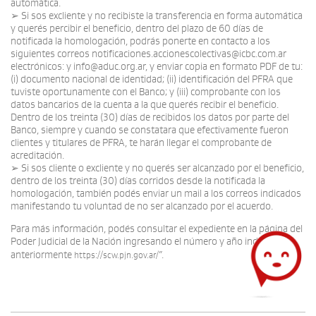
automática.
➢ Si sos excliente y no recibiste la transferencia en forma automática
y querés percibir el beneficio, dentro del plazo de 60 días de
notificada la homologación, podrás ponerte en contacto a los
siguientes correos notificaciones.accionescolectivas@icbc.com.ar
electrónicos: y info@aduc.org.ar, y enviar copia en formato PDF de tu:
(i) documento nacional de identidad; (ii) identificación del PFRA que
tuviste oportunamente con el Banco; y (iii) comprobante con los
datos bancarios de la cuenta a la que querés recibir el beneficio.
Dentro de los treinta (30) días de recibidos los datos por parte del
Banco, siempre y cuando se constatara que efectivamente fueron
clientes y titulares de PFRA, te harán llegar el comprobante de
acreditación.
➢ Si sos cliente o excliente y no querés ser alcanzado por el beneficio,
dentro de los treinta (30) días corridos desde la notificada la
homologación, también podés enviar un mail a los correos indicados
manifestando tu voluntad de no ser alcanzado por el acuerdo.
Para más información, podés consultar el expediente en la página del
Poder Judicial de la Nación ingresando el número y año indicados
anteriormente
”.
https://scw.pjn.gov.ar/