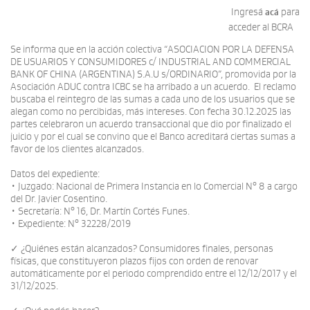
Ingresá
para
acá
acceder al BCRA
Se informa que en la acción colectiva “ASOCIACION POR LA DEFENSA
DE USUARIOS Y CONSUMIDORES c/ INDUSTRIAL AND COMMERCIAL
BANK OF CHINA (ARGENTINA) S.A.U s/ORDINARIO”, promovida por la
Asociación ADUC contra ICBC se ha arribado a un acuerdo. El reclamo
buscaba el reintegro de las sumas a cada uno de los usuarios que se
alegan como no percibidas, más intereses. Con fecha 30.12.2025 las
partes celebraron un acuerdo transaccional que dio por finalizado el
juicio y por el cual se convino que el Banco acreditará ciertas sumas a
favor de los clientes alcanzados.
Datos del expediente:
• Juzgado: Nacional de Primera Instancia en lo Comercial N° 8 a cargo
del Dr. Javier Cosentino.
• Secretaría: N° 16, Dr. Martín Cortés Funes.
• Expediente: N° 32228/2019
✓ ¿Quiénes están alcanzados? Consumidores finales, personas
físicas, que constituyeron plazos fijos con orden de renovar
automáticamente por el periodo comprendido entre el 12/12/2017 y el
31/12/2025.