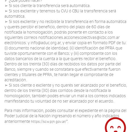
✓ ¿Qué podés hacer?
➢ Si sos cliente la transferencia será automática.
➢ Si sos excliente y tenemos tu CVU ó CBU la transferencia será
automática.
➢ Si sos excliente y no recibiste la transferencia en forma automática
y querés percibir el beneficio, dentro del plazo de 60 días de
notificada la homologación, podrás ponerte en contacto a los
siguientes correos notificaciones.accionescolectivas@icbc.com.ar
electrónicos: y info@aduc.org.ar, y enviar copia en formato PDF de tu:
(i) documento nacional de identidad; (ii) identificación del PFRA que
tuviste oportunamente con el Banco; y (iii) comprobante con los
datos bancarios de la cuenta a la que querés recibir el beneficio.
Dentro de los treinta (30) días de recibidos los datos por parte del
Banco, siempre y cuando se constatara que efectivamente fueron
clientes y titulares de PFRA, te harán llegar el comprobante de
acreditación.
➢ Si sos cliente o excliente y no querés ser alcanzado por el beneficio,
dentro de los treinta (30) días corridos desde la notificada la
homologación, también podés enviar un mail a los correos indicados
manifestando tu voluntad de no ser alcanzado por el acuerdo.
Para más información, podés consultar el expediente en la página del
Poder Judicial de la Nación ingresando el número y año indicados
anteriormente
”.
https://scw.pjn.gov.ar/