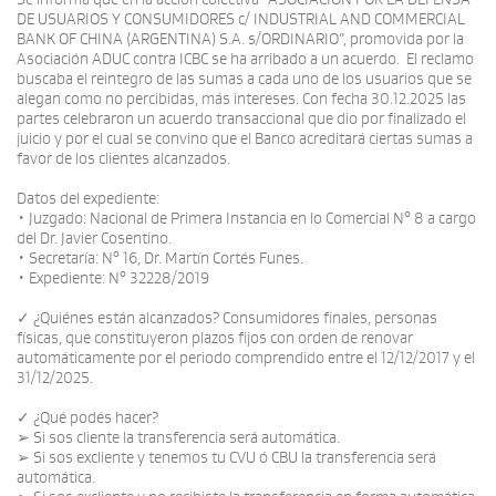
DE USUARIOS Y CONSUMIDORES c/ INDUSTRIAL AND COMMERCIAL
BANK OF CHINA (ARGENTINA) S.A. s/ORDINARIO”, promovida por la
Asociación ADUC contra ICBC se ha arribado a un acuerdo. El reclamo
buscaba el reintegro de las sumas a cada uno de los usuarios que se
alegan como no percibidas, más intereses. Con fecha 30.12.2025 las
partes celebraron un acuerdo transaccional que dio por finalizado el
juicio y por el cual se convino que el Banco acreditará ciertas sumas a
favor de los clientes alcanzados.
Datos del expediente:
• Juzgado: Nacional de Primera Instancia en lo Comercial N° 8 a cargo
del Dr. Javier Cosentino.
• Secretaría: N° 16, Dr. Martín Cortés Funes.
• Expediente: N° 32228/2019
✓ ¿Quiénes están alcanzados? Consumidores finales, personas
físicas, que constituyeron plazos fijos con orden de renovar
automáticamente por el periodo comprendido entre el 12/12/2017 y el
31/12/2025.
✓ ¿Qué podés hacer?
➢ Si sos cliente la transferencia será automática.
➢ Si sos excliente y tenemos tu CVU ó CBU la transferencia será
automática.