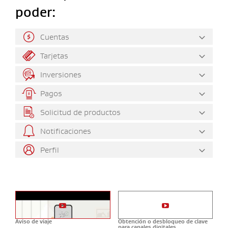
poder:

Cuentas

Tarjetas

Inversiones

Pagos

Solicitud de productos

Notificaciones

Perfil
Aviso de viaje
Obtención o desbloqueo de clave
para canales digitales