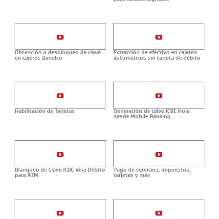
Obtención o desbloqueo de clave
Extracción de efectivo en cajeros
en cajeros Banelco
automáticos sin tarjeta de débito
Habilitación de Tarjetas
Generación de calve ICBC Hola
desde Mobile Banking
Blanqueo de Clave ICBC Visa Débito
Pago de servicios, impuestos,
para ATM
tarjetas y más