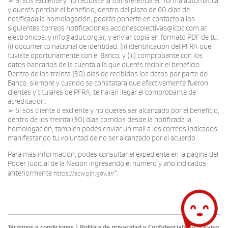
➢ Si sos excliente y no recibiste la transferencia en forma automática
y querés percibir el beneficio, dentro del plazo de 60 días de
notificada la homologación, podrás ponerte en contacto a los
siguientes correos notificaciones.accionescolectivas@icbc.com.ar
electrónicos: y info@aduc.org.ar, y enviar copia en formato PDF de tu:
(i) documento nacional de identidad; (ii) identificación del PFRA que
tuviste oportunamente con el Banco; y (iii) comprobante con los
datos bancarios de la cuenta a la que querés recibir el beneficio.
Dentro de los treinta (30) días de recibidos los datos por parte del
Banco, siempre y cuando se constatara que efectivamente fueron
clientes y titulares de PFRA, te harán llegar el comprobante de
acreditación.
➢ Si sos cliente o excliente y no querés ser alcanzado por el beneficio,
dentro de los treinta (30) días corridos desde la notificada la
homologación, también podés enviar un mail a los correos indicados
manifestando tu voluntad de no ser alcanzado por el acuerdo.
Para más información, podés consultar el expediente en la página del
Poder Judicial de la Nación ingresando el número y año indicados
anteriormente
”.
https://scw.pjn.gov.ar/
Términos y condiciones
|
Politica de privacidad y Confidencialidad
|
Aviso