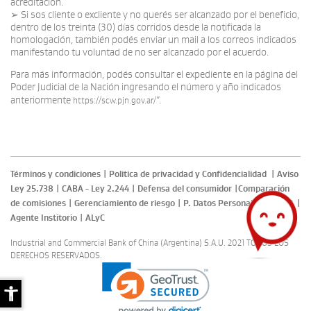
acreditación.
➢ Si sos cliente o excliente y no querés ser alcanzado por el beneficio,
dentro de los treinta (30) días corridos desde la notificada la
homologación, también podés enviar un mail a los correos indicados
manifestando tu voluntad de no ser alcanzado por el acuerdo.
Para más información, podés consultar el expediente en la página del
Poder Judicial de la Nación ingresando el número y año indicados
anteriormente
”.
https://scw.pjn.gov.ar/
Términos y condiciones
|
Politica de privacidad y Confidencialidad
|
Aviso
Ley 25.738
|
CABA - Ley 2.244
|
Defensa del consumidor
|
Comparación
de comisiones
|
Gerenciamiento de riesgo
|
P. Datos Personales
|
FATCA
|
Agente Institorio
|
ALyC
Industrial and Commercial Bank of China (Argentina) S.A.U. 2021 TODOS LOS
DERECHOS RESERVADOS.