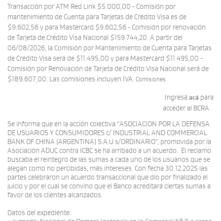
Transacción por ATM Red Link $5.000,00 - Comisión por
mantenimiento de Cuenta para Tarjetas de Crédito Visa es de
$9.602,56 y para Mastercard $9.602,56 - Comisión por renovación
de Tarjeta de Crédito Visa Nacional $159.744,20. A partir del
06/08/2026, la Comisión por Mantenimiento de Cuenta para Tarjetas
de Crédito Visa será de $11.495,00 y para Mastercard $11.495,00 -
Comisión por Renovación de Tarjeta de Crédito Visa Nacional será de
$189.607,00. Las comisiones incluyen IVA.
Comisiones
Ingresá
para
acá
acceder al BCRA
Se informa que en la acción colectiva “ASOCIACION POR LA DEFENSA
DE USUARIOS Y CONSUMIDORES c/ INDUSTRIAL AND COMMERCIAL
BANK OF CHINA (ARGENTINA) S.A.U s/ORDINARIO”, promovida por la
Asociación ADUC contra ICBC se ha arribado a un acuerdo. El reclamo
buscaba el reintegro de las sumas a cada uno de los usuarios que se
alegan como no percibidas, más intereses. Con fecha 30.12.2025 las
partes celebraron un acuerdo transaccional que dio por finalizado el
juicio y por el cual se convino que el Banco acreditará ciertas sumas a
favor de los clientes alcanzados.
Datos del expediente: