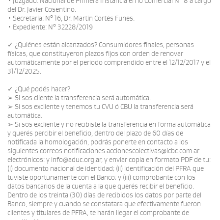
• Juzgado: Nacional de Primera Instancia en lo Comercial N° 8 a cargo
del Dr. Javier Cosentino.
• Secretaría: N° 16, Dr. Martín Cortés Funes.
• Expediente: N° 32228/2019
✓ ¿Quiénes están alcanzados? Consumidores finales, personas
físicas, que constituyeron plazos fijos con orden de renovar
automáticamente por el periodo comprendido entre el 12/12/2017 y el
31/12/2025.
✓ ¿Qué podés hacer?
➢ Si sos cliente la transferencia será automática.
➢ Si sos excliente y tenemos tu CVU ó CBU la transferencia será
automática.
➢ Si sos excliente y no recibiste la transferencia en forma automática
y querés percibir el beneficio, dentro del plazo de 60 días de
notificada la homologación, podrás ponerte en contacto a los
siguientes correos notificaciones.accionescolectivas@icbc.com.ar
electrónicos: y info@aduc.org.ar, y enviar copia en formato PDF de tu:
(i) documento nacional de identidad; (ii) identificación del PFRA que
tuviste oportunamente con el Banco; y (iii) comprobante con los
datos bancarios de la cuenta a la que querés recibir el beneficio.
Dentro de los treinta (30) días de recibidos los datos por parte del
Banco, siempre y cuando se constatara que efectivamente fueron
clientes y titulares de PFRA, te harán llegar el comprobante de