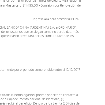
isión por renovación de Tarjeta de Crédito Visa Nacional
 para Mastercard $11.495,00 - Comisión por Renovación de
resá
para acceder al BCRA
acá
CIAL BANK OF CHINA (ARGENTINA) S.A. s/ORDINARIO”,
o de los usuarios que se alegan como no percibidas, más
o que el Banco acreditará ciertas sumas a favor de los
ticamente por el periodo comprendido entre el 12/12/2017
 notificada la homologación, podrás ponerte en contacto a
e tu: (i) documento nacional de identidad; (ii)
s recibir el beneficio. Dentro de los treinta (30) días de