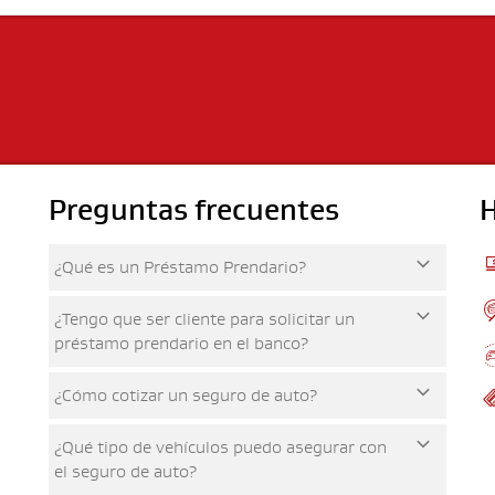
Preguntas frecuentes
H
¿Qué es un Préstamo Prendario?
¿Tengo que ser cliente para solicitar un
préstamo prendario en el banco?
¿Cómo cotizar un seguro de auto?
¿Qué tipo de vehículos puedo asegurar con
el seguro de auto?