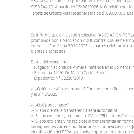
$5.000,00 - Comisión por mantenimiento de Cuenta para T
$159.744,20. A partir del 06/08/2026, la Comisión por M
Tarjeta de Crédito Visa Nacional será de $189.607,00. La
Se informa que en la acción colectiva “ASOCIACION 
promovida por la Asociación ADUC contra ICBC se ha arri
intereses. Con fecha 30.12.2025 las partes celebraron un a
clientes alcanzados.
Datos del expediente:
• Juzgado: Nacional de Primera Instancia en lo Comercial N
• Secretaría: N° 16, Dr. Martín Cortés Funes.
• Expediente: N° 32228/2019
✓ ¿Quiénes están alcanzados? Consumidores finales, pers
y el 31/12/2025.
✓ ¿Qué podés hacer?
➢ Si sos cliente la transferencia será automática.
➢ Si sos excliente y tenemos tu CVU ó CBU la transferenci
➢ Si sos excliente y no recibiste la transferencia en form
los siguientes correos notificaciones.accionescolectivas@i
identificación del PFRA que tuviste oportunamente con el B