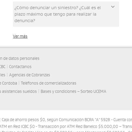
¿Cómo denunciar un siniestro? ¿Cuál es el
plazo máximo que tengo para realizar la
denuncia?
Ver más
ón de datos personales
CBC
|
Contactanos
les
|
Agencias de Cobranzas
de Cordoba
|
Teléfonos de comercializadoras
 asistencias sueldos
|
Bases y condiciones – Sorteo UCEMA
s: Caja de ahorro pesos $0, según Comunicación BCRA "A" 5928 - Cuenta co
ATM en Red ICBC $0 - Transacción por ATM Red Banelco $5.000,00 – Trans