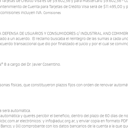
arjetas de Crédito Visa es de $9.602,56 y para Mastercard $9.602,56 - Com
antenimiento de Cuenta para Tarjetas de Crédito Visa será de $11.495,00 y
s comisiones incluyen IVA.
Comisiones
Ing
POR LA DEFENSA DE USUARIOS Y CONSUMIDORES c/ INDUSTRIAL AND COMMER
bado a un acuerdo. El reclamo buscaba el reintegro de las sumas a cada un
cuerdo transaccional que dio por finalizado el juicio y por el cual se convin
° 8 a cargo del Dr. Javier Cosentino.
onas físicas, que constituyeron plazos fijos con orden de renovar automá
a será automática.
a automática y querés percibir el beneficio, dentro del plazo de 60 días de
cbc.com.ar electrónicos: y info@aduc.org.ar, y enviar copia en formato PDF d
anco; y (iii) comprobante con los datos bancarios de la cuenta a la que queré