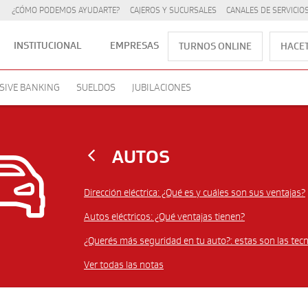
¿CÓMO PODEMOS AYUDARTE?
CAJEROS Y SUCURSALES
CANALES DE SERVICIO
INSTITUCIONAL
EMPRESAS
TURNOS ONLINE
HACET
SIVE BANKING
SUELDOS
JUBILACIONES
AUTOS
Dirección eléctrica: ¿Qué es y cuáles son sus ventajas?
Autos eléctricos: ¿Qué ventajas tienen?
¿Querés más seguridad en tu auto?: estas son las tecn
Ver todas las notas